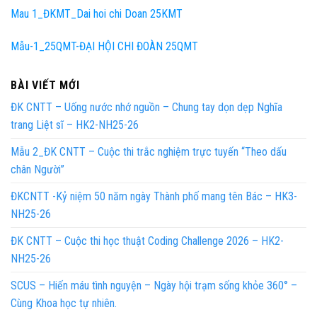
Mau 1_ĐKMT_Dai hoi chi Doan 25KMT
Mẫu-1_25QMT-ĐẠI HỘI CHI ĐOÀN 25QMT
BÀI VIẾT MỚI
ĐK CNTT – Uống nước nhớ nguồn – Chung tay dọn dẹp Nghĩa
trang Liệt sĩ – HK2-NH25-26
Mẫu 2_ĐK CNTT – Cuộc thi trắc nghiệm trực tuyến “Theo dấu
chân Người”
ĐKCNTT -Kỷ niệm 50 năm ngày Thành phố mang tên Bác – HK3-
NH25-26
ĐK CNTT – Cuộc thi học thuật Coding Challenge 2026 – HK2-
NH25-26
SCUS – Hiến máu tình nguyện – Ngày hội trạm sống khỏe 360° –
Cùng Khoa học tự nhiên.