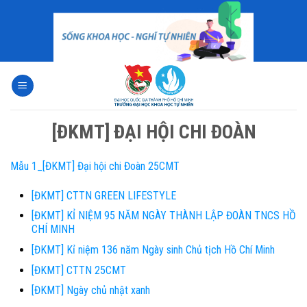
Skip
to
content
[ĐKMT] ĐẠI HỘI CHI ĐOÀN
Mẫu 1_[ĐKMT] Đại hội chi Đoàn 25CMT
[ĐKMT] CTTN GREEN LIFESTYLE
[ĐKMT] KỈ NIỆM 95 NĂM NGÀY THÀNH LẬP ĐOÀN TNCS HỒ
CHÍ MINH
[ĐKMT] Kỉ niệm 136 năm Ngày sinh Chủ tịch Hồ Chí Minh
[ĐKMT] CTTN 25CMT
[ĐKMT] Ngày chủ nhật xanh