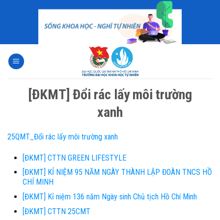
Skip
to
content
[ĐKMT] Đổi rác lấy môi trường
xanh
25QMT_Đổi rác lấy môi trường xanh
[ĐKMT] CTTN GREEN LIFESTYLE
[ĐKMT] KỈ NIỆM 95 NĂM NGÀY THÀNH LẬP ĐOÀN TNCS HỒ
CHÍ MINH
[ĐKMT] Kỉ niệm 136 năm Ngày sinh Chủ tịch Hồ Chí Minh
[ĐKMT] CTTN 25CMT