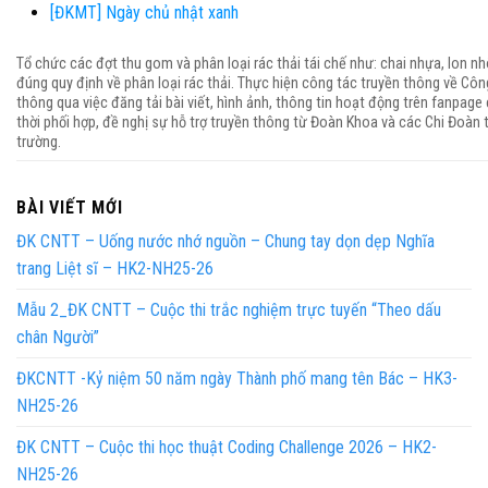
[ĐKMT] Ngày chủ nhật xanh
Tổ chức các đợt thu gom và phân loại rác thải tái chế như: chai nhựa, lon n
đúng quy định về phân loại rác thải. Thực hiện công tác truyền thông về Côn
thông qua việc đăng tải bài viết, hình ảnh, thông tin hoạt động trên fanpage
thời phối hợp, đề nghị sự hỗ trợ truyền thông từ Đoàn Khoa và các Chi Đoàn
trường.
BÀI VIẾT MỚI
ĐK CNTT – Uống nước nhớ nguồn – Chung tay dọn dẹp Nghĩa
trang Liệt sĩ – HK2-NH25-26
Mẫu 2_ĐK CNTT – Cuộc thi trắc nghiệm trực tuyến “Theo dấu
chân Người”
ĐKCNTT -Kỷ niệm 50 năm ngày Thành phố mang tên Bác – HK3-
NH25-26
ĐK CNTT – Cuộc thi học thuật Coding Challenge 2026 – HK2-
NH25-26