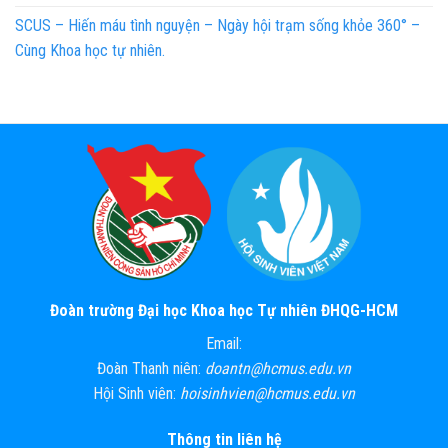
SCUS – Hiến máu tình nguyện – Ngày hội trạm sống khỏe 360° –
Cùng Khoa học tự nhiên.
Đoàn trường Đại học Khoa học Tự nhiên ĐHQG-HCM
Email:
Đoàn Thanh niên:
doantn@hcmus.edu.vn
Hội Sinh viên:
hoisinhvien@hcmus.edu.vn
Thông tin liên hệ