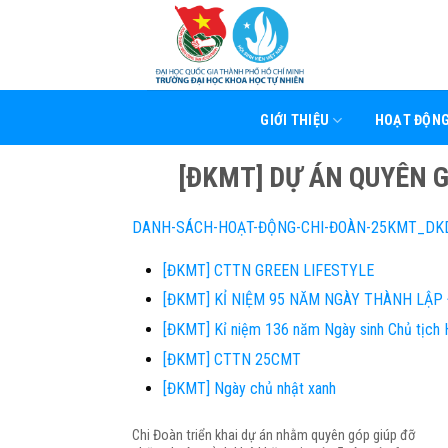
Skip
to
content
GIỚI THIỆU
HOẠT ĐỘN
[ĐKMT] DỰ ÁN QUYÊN G
DANH-SÁCH-HOẠT-ĐỘNG-CHI-ĐOÀN-25KMT_DKD-HO
[ĐKMT] CTTN GREEN LIFESTYLE
[ĐKMT] KỈ NIỆM 95 NĂM NGÀY THÀNH LẬP
[ĐKMT] Kỉ niệm 136 năm Ngày sinh Chủ tịch 
[ĐKMT] CTTN 25CMT
[ĐKMT] Ngày chủ nhật xanh
Chi Đoàn triển khai dự án nhằm quyên góp giúp đỡ