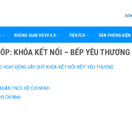
G
KHÔNG GIAN HSSV 4.0
TIỆN ÍCH
VĂN PHÒNG ĐIỆN
ÓP: KHÓA KẾT NỐI – BẾP YÊU THƯƠNG
ẠT-ĐỘNG-GÂY-QUỸ-KHÓA-KẾT-NỐI-BẾP-YÊU-THƯƠNG
 ĐOÀN TNCS HỒ CHÍ MINH
Hồ Chí Minh