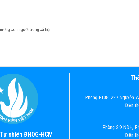
hương con người trong xã hội.
Thô
Phòng F108, 227 Nguyễn Vă
Điện t
Phòng 2.9 NDH, Ph
c Tự nhiên ĐHQG-HCM
Điện t