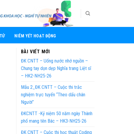
 TỬ
NIÊM YẾT HOẠT ĐỘNG
BÀI VIẾT MỚI
ĐK CNTT – Uống nước nhớ nguồn –
Chung tay dọn dẹp Nghĩa trang Liệt sĩ
– HK2-NH25-26
Mẫu 2_ĐK CNTT – Cuộc thi trắc
nghiệm trực tuyến “Theo dấu chân
Người”
ĐKCNTT -Kỷ niệm 50 năm ngày Thành
phố mang tên Bác – HK3-NH25-26
ĐK CNTT – Cuộc thi học thuật Coding