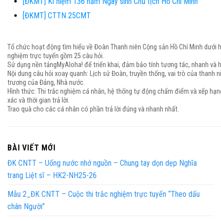
[ĐKMT] Kỉ niệm 136 năm Ngày sinh Chủ tịch Hồ Chí Minh
[ĐKMT] CTTN 25CMT
Tổ chức hoạt động tìm hiểu về Đoàn Thanh niên Cộng sản Hồ Chí Minh dưới h
nghiệm trực tuyến gồm 25 câu hỏi.
Sử dụng nền tảngMyAloha! để triển khai, đảm bảo tính tương tác, nhanh và 
Nội dung câu hỏi xoay quanh: Lịch sử Đoàn, truyền thống, vai trò của thanh n
trương của Đảng, Nhà nước.
Hình thức: Thi trắc nghiệm cá nhân, hệ thống tự động chấm điểm và xếp hạn
xác và thời gian trả lời.
Trao quà cho các cá nhân có phần trả lời đúng và nhanh nhất.
BÀI VIẾT MỚI
ĐK CNTT – Uống nước nhớ nguồn – Chung tay dọn dẹp Nghĩa
trang Liệt sĩ – HK2-NH25-26
Mẫu 2_ĐK CNTT – Cuộc thi trắc nghiệm trực tuyến “Theo dấu
chân Người”