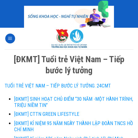
Skip
to
content
[ĐKMT] Tuổi trẻ Việt Nam – Tiếp
bước lý tưởng
TUỔI TRẺ VIỆT NAM – TIẾP BƯỚC LÝ TƯỞNG. 24CMT
[ĐKMT] SINH HOẠT CHỦ ĐIỂM “30 NĂM -MỘT HÀNH TRÌNH,
TRIỆU NIỀM TIN”
[ĐKMT] CTTN GREEN LIFESTYLE
[ĐKMT] KỈ NIỆM 95 NĂM NGÀY THÀNH LẬP ĐOÀN TNCS HỒ
CHÍ MINH