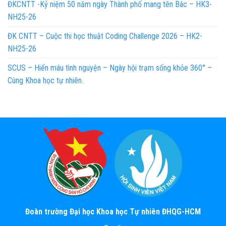
ĐKCNTT -Kỷ niệm 50 năm ngày Thành phố mang tên Bác – HK3-
NH25-26
ĐK CNTT – Cuộc thi học thuật Coding Challenge 2026 – HK2-
NH25-26
SCUS – Hiến máu tình nguyện – Ngày hội trạm sống khỏe 360° –
Cùng Khoa học tự nhiên.
Đoàn trường Đại học Khoa học Tự nhiên ĐHQG-HCM