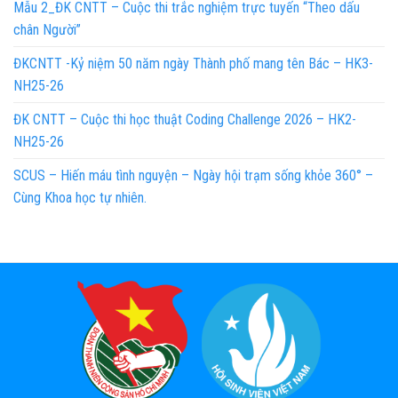
Mẫu 2_ĐK CNTT – Cuộc thi trắc nghiệm trực tuyến “Theo dấu
chân Người”
ĐKCNTT -Kỷ niệm 50 năm ngày Thành phố mang tên Bác – HK3-
NH25-26
ĐK CNTT – Cuộc thi học thuật Coding Challenge 2026 – HK2-
NH25-26
SCUS – Hiến máu tình nguyện – Ngày hội trạm sống khỏe 360° –
Cùng Khoa học tự nhiên.