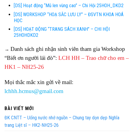
[DS] Hoạt động “Mũ len vùng cao” – Chi Hội 25HOH_DKD2
[DS] WORKSHOP “HOẠ SẮC LƯU LY” – ĐSVTN KHOA HOÁ
HỌC
[DS] HOẠT ĐỘNG “TRANG SÁCH XANH” – CHI HỘI
25HOHDKD2
Danh sách ghi nhận sinh viên tham gia Workshop
→
“Biết ơn người lái đò”:
LCH HH – Trao chữ cho em –
HK1 – NH25-26
Mọi thắc mắc xin gửi về mail:
lchhh.hcmus@gmail.com
BÀI VIẾT MỚI
ĐK CNTT – Uống nước nhớ nguồn – Chung tay dọn dẹp Nghĩa
trang Liệt sĩ – HK2-NH25-26