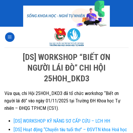
Skip
to
content
[DS] WORKSHOP “BIẾT ƠN
NGƯỜI LÁI ĐÒ” CHI HỘI
25HOH_DKD3
Vừa qua, chi Hội 25HOH_DKD3 đã tổ chức workshop “Biết ơn
người lái đò” vào ngày 01/11/2025 tại Trường ĐH Khoa học Tự
nhiên – ĐHQG TP.HCM (CS1).
[DS] WORKSHOP KỸ NĂNG SƠ CẤP CỨU – LCH HH
[DS] Hoạt động “Chuyến tàu tuổi thơ” – ĐSVTN khoa Hoá học