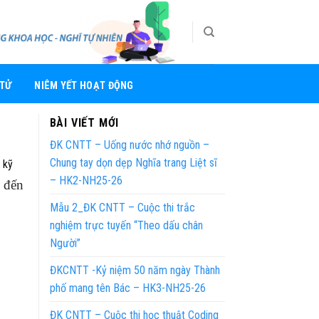
 TỬ
NIÊM YẾT HOẠT ĐỘNG
BÀI VIẾT MỚI
ĐK CNTT – Uống nước nhớ nguồn –
Chung tay dọn dẹp Nghĩa trang Liệt sĩ
 kỹ
– HK2-NH25-26
 đến
Mẫu 2_ĐK CNTT – Cuộc thi trắc
nghiệm trực tuyến “Theo dấu chân
Người”
ĐKCNTT -Kỷ niệm 50 năm ngày Thành
phố mang tên Bác – HK3-NH25-26
ĐK CNTT – Cuộc thi học thuật Coding