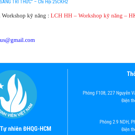
SÁNG TRI THỨC” – Chi Hội 25CKH2
a Workshop kỹ năng :
LCH HH – Workshop kỹ năng – H
mus@gmail.com
Thô
Phòng F108, 227 Nguyễn Vă
Điện t
Phòng 2.9 NDH, Ph
c Tự nhiên ĐHQG-HCM
Điện t