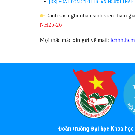
[DS] HOẠT ĐỘNG “LỜI TRI ÂN-NGƯỜI THẮP 
Danh sách ghi nhận sinh viên tham gi
NH25-26
Mọi thắc mắc xin gửi về mail:
lchhh.hc
Đoàn trường Đại học Khoa họ