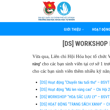
Skip
to
content
GIỚI THIỆU
HOẠT ĐỘN
[DS] WORKSHOP 
Vừa qua, Liên chi Hội Hóa học tổ chức
cho các bạn sinh viên tại cơ sở
năng”
cho các bạn sinh viên thêm nhiều kỹ năn
[DS] Hoạt động “Chuyến tàu tuổi thơ” – ĐSV
[DS] Hoạt động “Mũ len vùng cao” – Chi Hộ
[DS] WORKSHOP “HOẠ SẮC LƯU LY” – ĐSV
[DS] HOẠT ĐỘNG “TRANG SÁCH XANH” – C