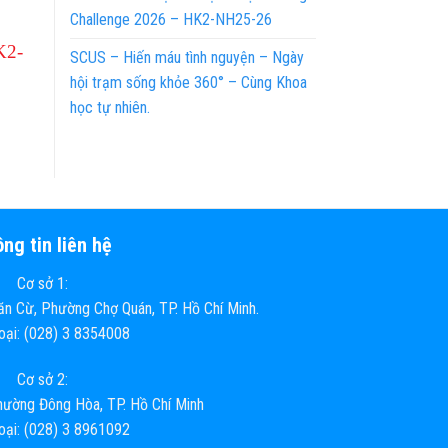
Challenge 2026 – HK2-NH25-26
K2-
SCUS – Hiến máu tình nguyện – Ngày
hội trạm sống khỏe 360° – Cùng Khoa
học tự nhiên.
ng tin liên hệ
Cơ sở 1:
n Cừ, Phường Chợ Quán, TP. Hồ Chí Minh.
hoại: (028) 3 8354008
Cơ sở 2:
ường Đông Hòa, TP. Hồ Chí Minh
hoại: (028) 3 8961092