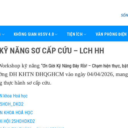
G
KHÔNG GIAN HSSV 4.0
TIỆN ÍCH
VĂN PHÒNG ĐIỆN
KỸ NĂNG SƠ CẤP CỨU – LCH HH
 Workshop kỹ năng
“Ơn Giời Kỹ Năng Đây Rồi! – Chạm hiện thực, bật
 1 trường ĐH KHTN ĐHQGHCM vào ngày 04/04/2026, mang
g thực hành sơ cấp cứu.
TN khoa Hoá học
i 25HOH_DKD2
TN KHOA HOÁ HỌC
HI HỘI 25HOHDKD2