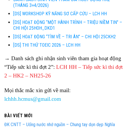
(THÁNG 3+4/2026)
[DS] WORKSHOP KỸ NĂNG SƠ CẤP CỨU – LCH HH
[DS] HOẠT ĐỘNG “MỘT HÀNH TRÌNH – TRIỆU NIỀM TIN” –
CHI HỘI 25HOH_DKD1
[DS] HOẠT ĐỘNG “TÌM VỀ – TRI ÂN” – CHI HỘI 25CKH2
[DS] THI THỬ TOEIC 2026 – LCH HH
→ Danh sách ghi nhận sinh viên tham gia hoạt động
“Tiếp sức kì thi đợt 2”:
LCH HH – Tiếp sức kì thi đợt
2 – HK2 – NH25-26
Mọi thắc mắc xin gửi về mail:
lchhh.hcmus@gmail.com
BÀI VIẾT MỚI
ĐK CNTT – Uống nước nhớ nguồn – Chung tay dọn dẹp Nghĩa