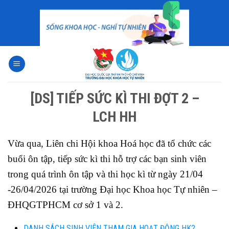
Skip
to
content
[DS] TIẾP SỨC KÌ THI ĐỢT 2 –
LCH HH
Vừa qua, Liên chi Hội khoa Hoá học đã tổ chức các
buổi ôn tập, tiếp sức kì thi hỗ trợ các bạn sinh viên
trong quá trình ôn tập và thi học kì từ ngày 21/04
-26/04/2026 tại trường Đại học Khoa học Tự nhiên –
ĐHQGTPHCM cơ sở 1 và 2.
DANH SÁCH SINH VIÊN THAM GIA HOẠT ĐỘNG HK2