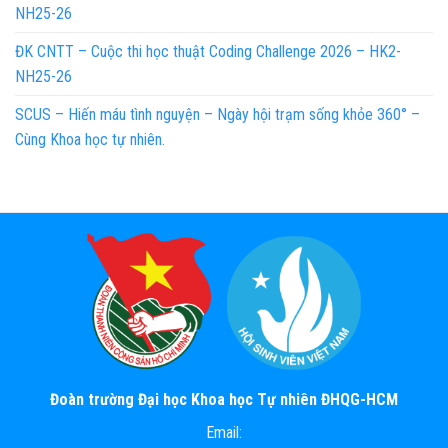
NH25-26
ĐK CNTT – Cuộc thi học thuật Coding Challenge 2026 – HK2-
NH25-26
SCUS – Hiến máu tình nguyện – Ngày hội trạm sống khỏe 360° –
Cùng Khoa học tự nhiên.
Đoàn trường Đại học Khoa học Tự nhiên ĐHQG-HCM
Email: