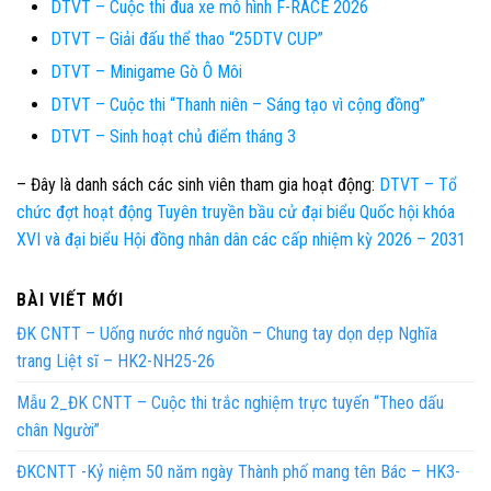
DTVT – Cuộc thi đua xe mô hình F-RACE 2026
DTVT – Giải đấu thể thao “25DTV CUP”
DTVT – Minigame Gò Ô Môi
DTVT – Cuộc thi “Thanh niên – Sáng tạo vì cộng đồng”
DTVT – Sinh hoạt chủ điểm tháng 3
– Đây là danh sách các sinh viên tham gia hoạt động:
DTVT – Tổ
chức đợt hoạt động Tuyên truyền bầu cử đại biểu Quốc hội khóa
XVI và đại biểu Hội đồng nhân dân các cấp nhiệm kỳ 2026 – 2031
BÀI VIẾT MỚI
ĐK CNTT – Uống nước nhớ nguồn – Chung tay dọn dẹp Nghĩa
trang Liệt sĩ – HK2-NH25-26
Mẫu 2_ĐK CNTT – Cuộc thi trắc nghiệm trực tuyến “Theo dấu
chân Người”
ĐKCNTT -Kỷ niệm 50 năm ngày Thành phố mang tên Bác – HK3-