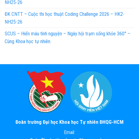
NH25-26
ĐK CNTT – Cuộc thi học thuật Coding Challenge 2026 – HK2-
NH25-26
SCUS – Hiến máu tình nguyện – Ngày hội trạm sống khỏe 360° –
Cùng Khoa học tự nhiên.
Đoàn trường Đại học Khoa học Tự nhiên ĐHQG-HCM
Email: