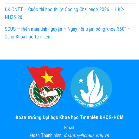
ĐK CNTT – Cuộc thi học thuật Coding Challenge 2026 – HK2-
NH25-26
SCUS – Hiến máu tình nguyện – Ngày hội trạm sống khỏe 360° –
Cùng Khoa học tự nhiên.
Đoàn trường Đại học Khoa học Tự nhiên ĐHQG-HCM
Email:
Đoàn Thanh niên:
doantn@hcmus.edu.vn