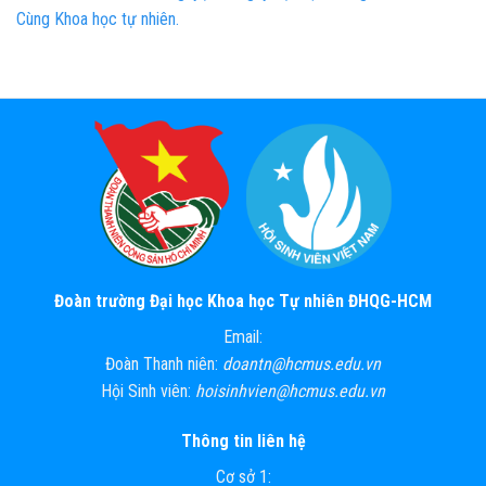
Cùng Khoa học tự nhiên.
Đoàn trường Đại học Khoa học Tự nhiên ĐHQG-HCM
Email:
Đoàn Thanh niên:
doantn@hcmus.edu.vn
Hội Sinh viên:
hoisinhvien@hcmus.edu.vn
Thông tin liên hệ
Cơ sở 1: