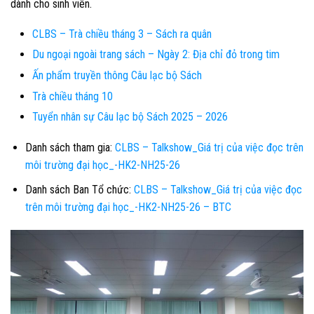
dành cho sinh viên.
CLBS – Trà chiều tháng 3 – Sách ra quân
Du ngoại ngoài trang sách – Ngày 2: Địa chỉ đỏ trong tim
Ấn phẩm truyền thông Câu lạc bộ Sách
Trà chiều tháng 10
Tuyển nhân sự Câu lạc bộ Sách 2025 – 2026
Danh sách tham gia:
CLBS – Talkshow_Giá trị của việc đọc trên
môi trường đại học_-HK2-NH25-26
Danh sách Ban Tổ chức:
CLBS – Talkshow_Giá trị của việc đọc
trên môi trường đại học_-HK2-NH25-26 – BTC