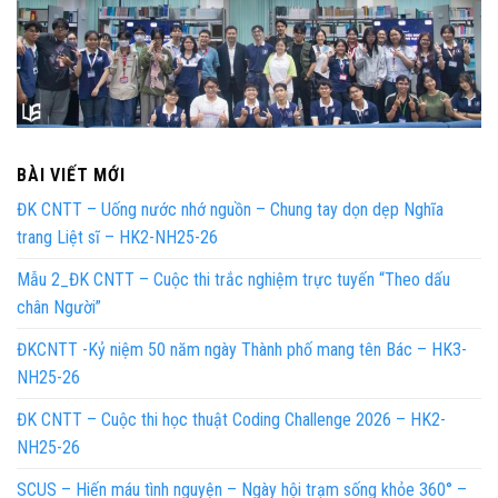
BÀI VIẾT MỚI
ĐK CNTT – Uống nước nhớ nguồn – Chung tay dọn dẹp Nghĩa
trang Liệt sĩ – HK2-NH25-26
Mẫu 2_ĐK CNTT – Cuộc thi trắc nghiệm trực tuyến “Theo dấu
chân Người”
ĐKCNTT -Kỷ niệm 50 năm ngày Thành phố mang tên Bác – HK3-
NH25-26
ĐK CNTT – Cuộc thi học thuật Coding Challenge 2026 – HK2-
NH25-26
SCUS – Hiến máu tình nguyện – Ngày hội trạm sống khỏe 360° –