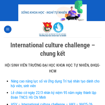
Skip
to
content
International culture challenge –
chung kết
HỘI SINH VIÊN TRƯỜNG ĐẠI HỌC KHOA HỌC TỰ NHIÊN, ĐHQG-
HCM
Nâng cao năng lực số và Ứng dụng Trí tuệ nhân tạo dành cho
hội viên, sinh viên
Lễ chào cờ ngày 22/3 nhân kỷ niệm 95 năm ngày thành lập
Đoàn TNCS Hồ Chí Minh
HSV – International culture challenge – HKII – NH25-26