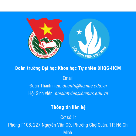
Đoàn trường Đại học Khoa học Tự nhiên ĐHQG-HCM
Email:
Đoàn Thanh niên:
doantn@hcmus.edu.vn
Hội Sinh viên:
hoisinhvien@hcmus.edu.vn
Thông tin liên hệ
Cơ sở 1:
Phòng F108, 227 Nguyễn Văn Cừ, Phường Chợ Quán, TP. Hồ Chí
Minh.