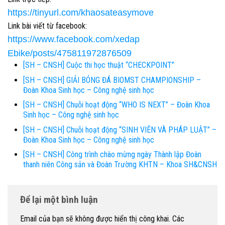
https://tinyurl.com/khaosateas
ymove
Link bài viết từ facebook:
https://www.facebook.com/xedap
Ebike/posts/475811972876509
[SH – CNSH] Cuộc thi học thuật “CHECKPOINT”
[SH – CNSH] GIẢI BÓNG ĐÁ BIOMST CHAMPIONSHIP –
Đoàn Khoa Sinh học – Công nghệ sinh học
[SH – CNSH] Chuỗi hoạt động “WHO IS NEXT” – Đoàn Khoa
Sinh học – Công nghệ sinh học
[SH – CNSH] Chuỗi hoạt động “SINH VIÊN VÀ PHÁP LUẬT” –
Đoàn Khoa Sinh học – Công nghệ sinh học
[SH – CNSH] Công trình chào mừng ngày Thành lập Đoàn
thanh niên Công sản và Đoàn Trường KHTN – Khoa SH&CNSH
Để lại một bình luận
Email của bạn sẽ không được hiển thị công khai.
Các