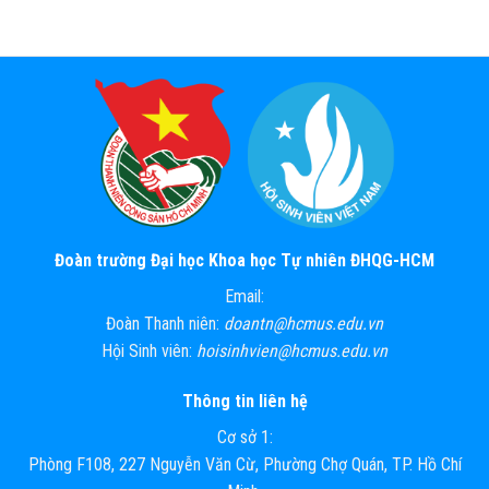
Đoàn trường Đại học Khoa học Tự nhiên ĐHQG-HCM
Email:
Đoàn Thanh niên:
doantn@hcmus.edu.vn
Hội Sinh viên:
hoisinhvien@hcmus.edu.vn
Thông tin liên hệ
Cơ sở 1:
Phòng F108, 227 Nguyễn Văn Cừ, Phường Chợ Quán, TP. Hồ Chí