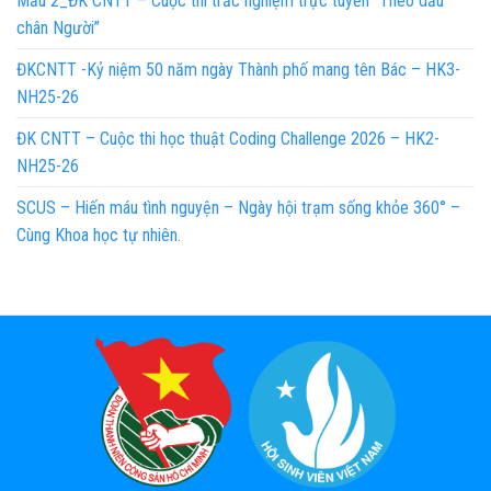
Mẫu 2_ĐK CNTT – Cuộc thi trắc nghiệm trực tuyến “Theo dấu
chân Người”
ĐKCNTT -Kỷ niệm 50 năm ngày Thành phố mang tên Bác – HK3-
NH25-26
ĐK CNTT – Cuộc thi học thuật Coding Challenge 2026 – HK2-
NH25-26
SCUS – Hiến máu tình nguyện – Ngày hội trạm sống khỏe 360° –
Cùng Khoa học tự nhiên.