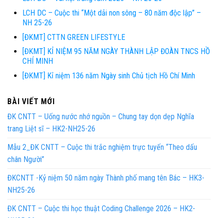
LCH DC – Cuộc thi “Một dải non sông – 80 năm độc lập” –
NH 25-26
[ĐKMT] CTTN GREEN LIFESTYLE
[ĐKMT] KỈ NIỆM 95 NĂM NGÀY THÀNH LẬP ĐOÀN TNCS HỒ
CHÍ MINH
[ĐKMT] Kỉ niệm 136 năm Ngày sinh Chủ tịch Hồ Chí Minh
BÀI VIẾT MỚI
ĐK CNTT – Uống nước nhớ nguồn – Chung tay dọn dẹp Nghĩa
trang Liệt sĩ – HK2-NH25-26
Mẫu 2_ĐK CNTT – Cuộc thi trắc nghiệm trực tuyến “Theo dấu
chân Người”
ĐKCNTT -Kỷ niệm 50 năm ngày Thành phố mang tên Bác – HK3-
NH25-26
ĐK CNTT – Cuộc thi học thuật Coding Challenge 2026 – HK2-