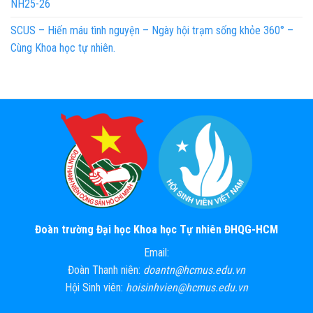
NH25-26
SCUS – Hiến máu tình nguyện – Ngày hội trạm sống khỏe 360° –
Cùng Khoa học tự nhiên.
Đoàn trường Đại học Khoa học Tự nhiên ĐHQG-HCM
Email:
Đoàn Thanh niên:
doantn@hcmus.edu.vn
Hội Sinh viên:
hoisinhvien@hcmus.edu.vn