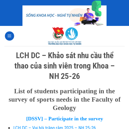
Skip
to
content
LCH DC – Khảo sát nhu cầu thể
thao của sinh viên trong Khoa –
NH 25-26
List of students participating in the
survey of sports needs in the Faculty of
Geology
[DSSV] – Participate in the survey
LCH DC – Vui hội trăng rằm 2025 – NH 25-26