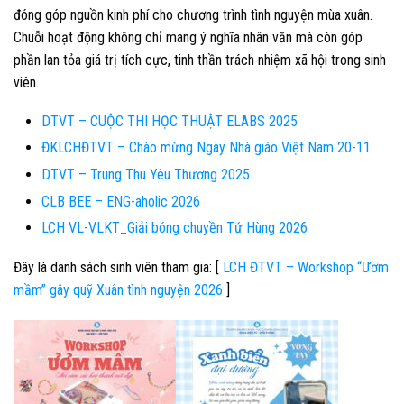
đóng góp nguồn kinh phí cho chương trình tình nguyện mùa xuân.
Chuỗi hoạt động không chỉ mang ý nghĩa nhân văn mà còn góp
phần lan tỏa giá trị tích cực, tinh thần trách nhiệm xã hội trong sinh
viên.
DTVT – CUỘC THI HỌC THUẬT ELABS 2025
ĐKLCHĐTVT – Chào mừng Ngày Nhà giáo Việt Nam 20-11
DTVT – Trung Thu Yêu Thương 2025
CLB BEE – ENG-aholic 2026
LCH VL-VLKT_Giải bóng chuyền Tứ Hùng 2026
Đây là danh sách sinh viên tham gia: [
LCH ĐTVT – Workshop “Ươm
mầm” gây quỹ Xuân tình nguyện 2026
]