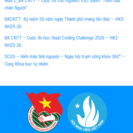
Mẫu 2_ĐK CNTT – Cuộc thi trắc nghiệm trực tuyến “Theo dấu
chân Người”
ĐKCNTT -Kỷ niệm 50 năm ngày Thành phố mang tên Bác – HK3-
NH25-26
ĐK CNTT – Cuộc thi học thuật Coding Challenge 2026 – HK2-
NH25-26
SCUS – Hiến máu tình nguyện – Ngày hội trạm sống khỏe 360° –
Cùng Khoa học tự nhiên.