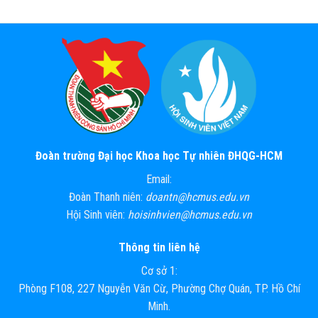
Đoàn trường Đại học Khoa học Tự nhiên ĐHQG-HCM
Email:
Đoàn Thanh niên:
doantn@hcmus.edu.vn
Hội Sinh viên:
hoisinhvien@hcmus.edu.vn
Thông tin liên hệ
Cơ sở 1:
Phòng F108, 227 Nguyễn Văn Cừ, Phường Chợ Quán, TP. Hồ Chí
Minh.