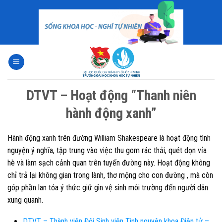
Skip
to
content
DTVT – Hoạt động “Thanh niên
hành động xanh”
Hành động xanh trên đường William Shakespeare là hoạt động tình
nguyện ý nghĩa, tập trung vào việc thu gom rác thải, quét dọn vỉa
hè và làm sạch cảnh quan trên tuyến đường này. Hoạt động không
chỉ trả lại không gian trong lành, thơ mộng cho con đường , mà còn
góp phần lan tỏa ý thức giữ gìn vệ sinh môi trường đến người dân
xung quanh.
DTVT – Thành viên Đội Sinh viên Tình nguyện khoa Điện tử –