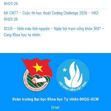
NH25-26
ĐK CNTT – Cuộc thi học thuật Coding Challenge 2026 – HK2-
NH25-26
SCUS – Hiến máu tình nguyện – Ngày hội trạm sống khỏe 360° –
Cùng Khoa học tự nhiên.
Đoàn trường Đại học Khoa học Tự nhiên ĐHQG-HCM
Email: