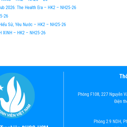
Hub 2026: The Health Era – HK2 – NH25-26
5-26
Hiểu Sử, Yêu Nước – HK2 – NH25-26
 XINH – HK2 – NH25-26
Thô
Phòng F108, 227 Nguyễn Vă
Điện t
Phòng 2.9 NDH, Ph