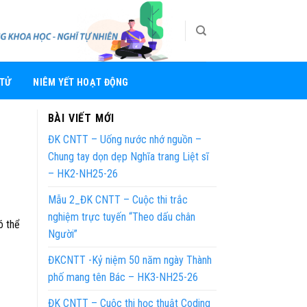
 TỬ
NIÊM YẾT HOẠT ĐỘNG
BÀI VIẾT MỚI
ĐK CNTT – Uống nước nhớ nguồn –
Chung tay dọn dẹp Nghĩa trang Liệt sĩ
– HK2-NH25-26
Mẫu 2_ĐK CNTT – Cuộc thi trắc
nghiệm trực tuyến “Theo dấu chân
ó thể
Người”
ĐKCNTT -Kỷ niệm 50 năm ngày Thành
phố mang tên Bác – HK3-NH25-26
ĐK CNTT – Cuộc thi học thuật Coding