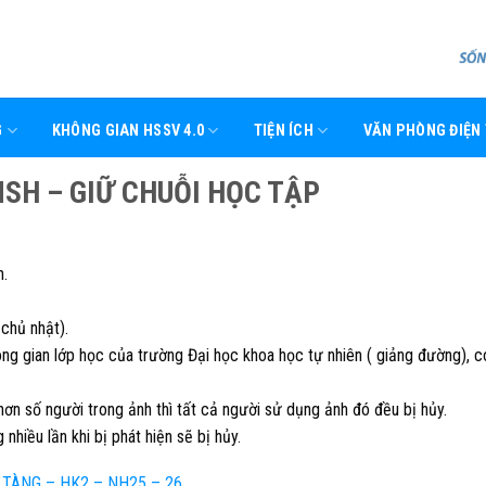
G
KHÔNG GIAN HSSV 4.0
TIỆN ÍCH
VĂN PHÒNG ĐIỆN
SH – GIỮ CHUỖI HỌC TẬP
n.
 chủ nhật).
g gian lớp học của trường Đại học khoa học tự nhiên ( giảng đường), c
ơn số người trong ảnh thì tất cả người sử dụng ảnh đó đều bị hủy.
hiều lần khi bị phát hiện sẽ bị hủy.
TÀNG – HK2 – NH25 – 26