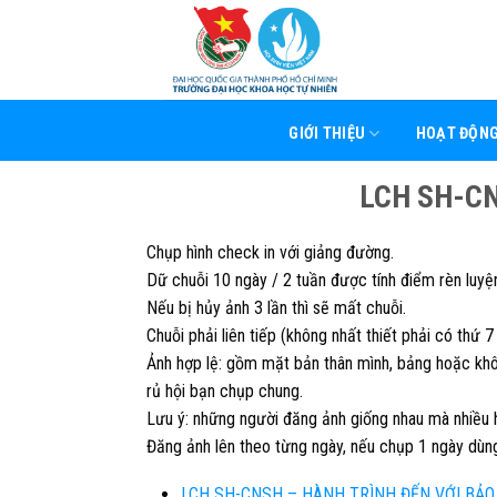
Skip
to
content
GIỚI THIỆU
HOẠT ĐỘN
LCH SH-CN
Chụp hình check in với giảng đường.
Dữ chuỗi 10 ngày / 2 tuần được tính điểm rèn luyệ
Nếu bị hủy ảnh 3 lần thì sẽ mất chuỗi.
Chuỗi phải liên tiếp (không nhất thiết phải có thứ 7
Ảnh hợp lệ: gồm mặt bản thân mình, bảng hoặc khôn
rủ hội bạn chụp chung.
Lưu ý: những người đăng ảnh giống nhau mà nhiều h
Đăng ảnh lên theo từng ngày, nếu chụp 1 ngày dùng n
LCH SH-CNSH – HÀNH TRÌNH ĐẾN VỚI BẢO 