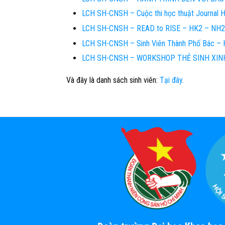
LCH SH-CNSH – Cuộc thi học thuật Journal 
LCH SH-CNSH – READ to RISE – HK2 – NH2
LCH SH-CNSH – Sinh Viên Thành Phố Bác – 
LCH SH-CNSH – WORKSHOP THẺ SINH XINH
Và đây là danh sách sinh viên:
Tại đây.