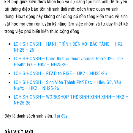
kết hợp giữa kiến thức khoa học và sự sáng tạo hình ảnh để truyền
tải thông điệp bảo tồn hệ sinh thái một cách trực quan và sinh
động. Hoạt động này không chỉ củng cố nền tảng kiến thức về sinh
vật học mà còn rèn luyện kỹ năng làm việc nhóm và tư duy thiết kế
trong việc phổ biến kiến thức cộng đồng.
LCH SH-CNSH – HÀNH TRÌNH ĐẾN VỚI BẢO TÀNG – HK2 –
NH25 – 26
LCH SH-CNSH – Cuộc thi học thuật Journal Hub 2026: The
Health Era – HK2 – NH25-26
LCH SH-CNSH – READ to RISE – HK2 – NH25-26
LCH SH-CNSH – Sinh Viên Thành Phố Bác – Hiểu Sử, Yêu
Nước – HK2 – NH25-26
LCH SH-CNSH – WORKSHOP THẺ SINH XINH XINH – HK2 –
NH25-26
Đây là danh sách sinh viên:
Tại đây.
BÀI VIẾT MỚI