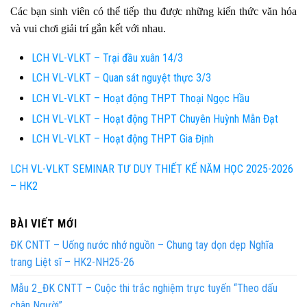
Các bạn sinh viên có thể tiếp thu được những kiến thức văn hóa
và vui chơi giải trí gắn kết với nhau.
LCH VL-VLKT – Trại đầu xuân 14/3
LCH VL-VLKT – Quan sát nguyệt thực 3/3
LCH VL-VLKT – Hoạt động THPT Thoại Ngọc Hầu
LCH VL-VLKT – Hoạt động THPT Chuyên Huỳnh Mẫn Đạt
LCH VL-VLKT – Hoạt động THPT Gia Định
LCH VL-VLKT SEMINAR TƯ DUY THIẾT KẾ NĂM HỌC 2025-2026
– HK2
BÀI VIẾT MỚI
ĐK CNTT – Uống nước nhớ nguồn – Chung tay dọn dẹp Nghĩa
trang Liệt sĩ – HK2-NH25-26
Mẫu 2_ĐK CNTT – Cuộc thi trắc nghiệm trực tuyến “Theo dấu
chân Người”