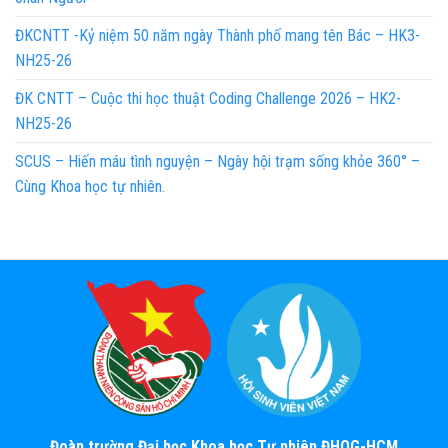
ĐKCNTT -Kỷ niệm 50 năm ngày Thành phố mang tên Bác – HK3-
NH25-26
ĐK CNTT – Cuộc thi học thuật Coding Challenge 2026 – HK2-
NH25-26
SCUS – Hiến máu tình nguyện – Ngày hội trạm sống khỏe 360° –
Cùng Khoa học tự nhiên.
Đoàn trường Đại học Khoa học Tự nhiên ĐHQG-HCM