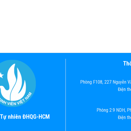
Thô
Phòng F108, 227 Nguyễn Vă
Điện t
Phòng 2.9 NDH, Ph
c Tự nhiên ĐHQG-HCM
Điện t