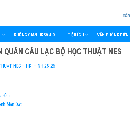
G
KHÔNG GIAN HSSV 4.0
TIỆN ÍCH
VĂN PHÒNG ĐIỆN
N QUÂN CÂU LẠC BỘ HỌC THUẬT NES
HUẬT NES – HKI – NH 25-26
c Hầu
ỳnh Mẫn Đạt