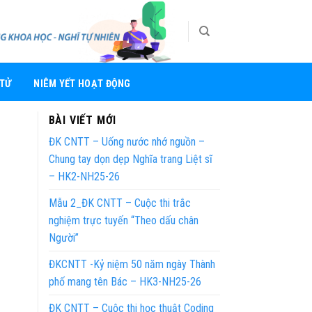
 TỬ
NIÊM YẾT HOẠT ĐỘNG
BÀI VIẾT MỚI
ĐK CNTT – Uống nước nhớ nguồn –
Chung tay dọn dẹp Nghĩa trang Liệt sĩ
– HK2-NH25-26
Mẫu 2_ĐK CNTT – Cuộc thi trắc
nghiệm trực tuyến “Theo dấu chân
Người”
ĐKCNTT -Kỷ niệm 50 năm ngày Thành
phố mang tên Bác – HK3-NH25-26
ĐK CNTT – Cuộc thi học thuật Coding