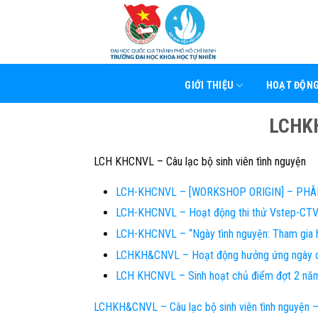
Skip
to
content
GIỚI THIỆU
HOẠT ĐỘN
LCHK
LCH KHCNVL – Câu lạc bộ sinh viên tình nguyện
LCH-KHCNVL – [WORKSHOP ORIGIN] – PHÂ
LCH-KHCNVL – Hoạt động thi thử Vstep-CT
LCH-KHCNVL – “Ngày tình nguyện: Tham gia h
LCHKH&CNVL – Hoạt động hưởng ứng ngày q
LCH KHCNVL – Sinh hoạt chủ điểm đợt 2 nă
LCHKH&CNVL – Câu lạc bộ sinh viên tình nguyện