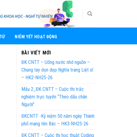
 TỬ
NIÊM YẾT HOẠT ĐỘNG
BÀI VIẾT MỚI
ĐK CNTT – Uống nước nhớ nguồn –
Chung tay dọn dẹp Nghĩa trang Liệt sĩ
– HK2-NH25-26
Mẫu 2_ĐK CNTT – Cuộc thi trắc
nghiệm trực tuyến “Theo dấu chân
Người”
ĐKCNTT -Kỷ niệm 50 năm ngày Thành
phố mang tên Bác – HK3-NH25-26
ĐK CNTT – Cuộc thi học thuật Coding