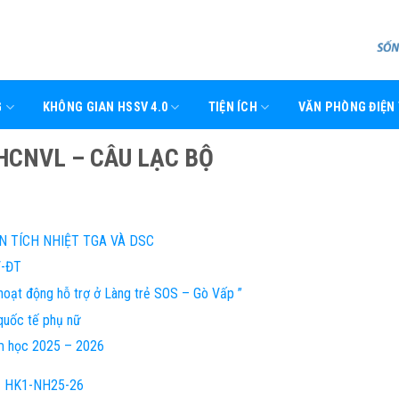
G
KHÔNG GIAN HSSV 4.0
TIỆN ÍCH
VĂN PHÒNG ĐIỆN
HCNVL – CÂU LẠC BỘ
N TÍCH NHIỆT TGA VÀ DSC
V-ĐT
oạt động hỗ trợ ở Làng trẻ SOS – Gò Vấp ”
uốc tế phụ nữ
m học 2025 – 2026
 – HK1-NH25-26