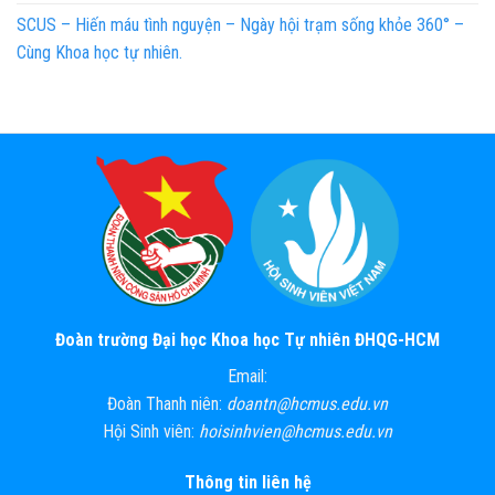
SCUS – Hiến máu tình nguyện – Ngày hội trạm sống khỏe 360° –
Cùng Khoa học tự nhiên.
Đoàn trường Đại học Khoa học Tự nhiên ĐHQG-HCM
Email:
Đoàn Thanh niên:
doantn@hcmus.edu.vn
Hội Sinh viên:
hoisinhvien@hcmus.edu.vn
Thông tin liên hệ