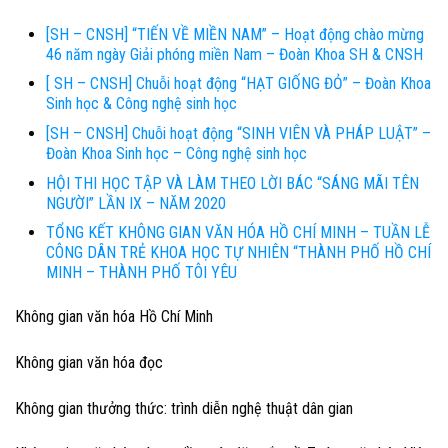
[SH – CNSH] “TIẾN VỀ MIỀN NAM” – Hoạt động chào mừng
46 năm ngày Giải phóng miền Nam – Đoàn Khoa SH & CNSH
[ SH – CNSH] Chuỗi hoạt động “HẠT GIỐNG ĐỎ” – Đoàn Khoa
Sinh học & Công nghệ sinh học
[SH – CNSH] Chuỗi hoạt động “SINH VIÊN VÀ PHÁP LUẬT” –
Đoàn Khoa Sinh học – Công nghệ sinh học
HỘI THI HỌC TẬP VÀ LÀM THEO LỜI BÁC “SÁNG MÃI TÊN
NGƯỜI” LẦN IX – NĂM 2020
TỔNG KẾT KHÔNG GIAN VĂN HÓA HỒ CHÍ MINH – TUẦN LỄ
CÔNG DÂN TRẺ KHOA HỌC TỰ NHIÊN “THÀNH PHỐ HỒ CHÍ
MINH – THÀNH PHỐ TÔI YÊU
Không gian văn hóa Hồ Chí Minh
Không gian văn hóa đọc
Không gian thưởng thức: trình diễn nghệ thuật dân gian