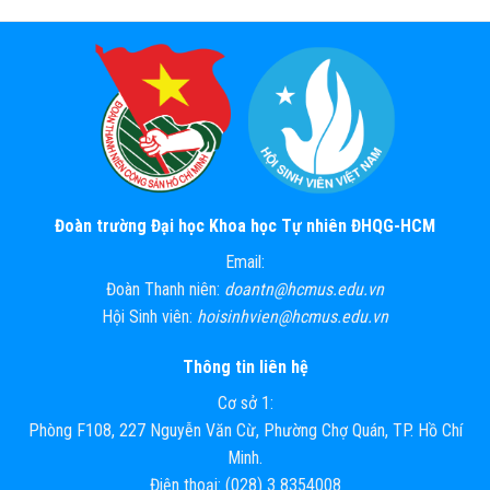
Đoàn trường Đại học Khoa học Tự nhiên ĐHQG-HCM
Email:
Đoàn Thanh niên:
doantn@hcmus.edu.vn
Hội Sinh viên:
hoisinhvien@hcmus.edu.vn
Thông tin liên hệ
Cơ sở 1:
Phòng F108, 227 Nguyễn Văn Cừ, Phường Chợ Quán, TP. Hồ Chí
Minh.
Điện thoại: (028) 3 8354008