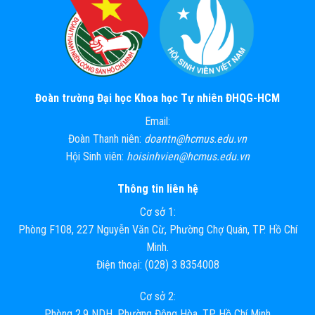
Đoàn trường Đại học Khoa học Tự nhiên ĐHQG-HCM
Email:
Đoàn Thanh niên:
doantn@hcmus.edu.vn
Hội Sinh viên:
hoisinhvien@hcmus.edu.vn
Thông tin liên hệ
Cơ sở 1:
Phòng F108, 227 Nguyễn Văn Cừ, Phường Chợ Quán, TP. Hồ Chí
Minh.
Điện thoại: (028) 3 8354008
Cơ sở 2:
Phòng 2.9 NDH, Phường Đông Hòa, TP. Hồ Chí Minh