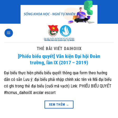
Skip
to
content
THẺ BÀI VIẾT
DAIHOIIX
[Phiếu biểu quyết] Văn kiện Đại hội Đoàn
trường, lần IX (2017 – 2019)
Đại biểu thực hiện phiếu biểu quyết thông qua form theo hướng
dẫn có sẵn Lưu ý: đại biểu phải nhập chính xác tên và Mã đại biểu
có ghi trong thẻ đại biểu (cuối mã vạch) Link: PHIẾU BIỂU QUYẾT
#hcmus_daihoiIX avcılar escort
XEM THÊM
→