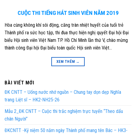
CUỘC THI TIẾNG HÁT SINH VIÊN NĂM 2O19
Hòa cùng không khí sôi động, căng tràn nhiệt huyết của tuổi trẻ
Thành phố ra sức học tập, thi đua thực hiện nghị quyết Đại hội Đại
biểu Hội sinh viên Việt Nam TP. Hồ Chí Minh lần thứ V, chào mừng
thành công Đại hội Đại biểu toàn quốc Hội sinh viên Việt…
XEM THÊM
→
BÀI VIẾT MỚI
ĐK CNTT – Uống nước nhớ nguồn – Chung tay dọn dẹp Nghĩa
trang Liệt sĩ – HK2-NH25-26
Mẫu 2_ĐK CNTT – Cuộc thi trắc nghiệm trực tuyến “Theo dấu
chân Người”
ĐKCNTT -Kỷ niệm 50 năm ngày Thành phố mang tên Bác – HK3-