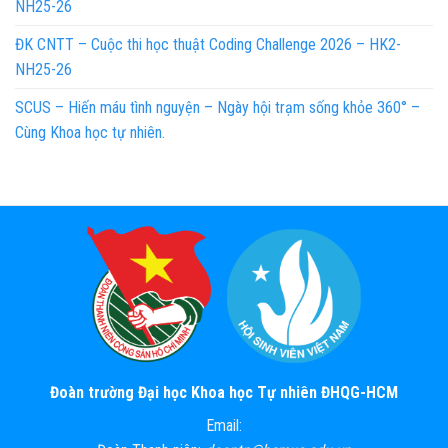
NH25-26
ĐK CNTT – Cuộc thi học thuật Coding Challenge 2026 – HK2-
NH25-26
SCUS – Hiến máu tình nguyện – Ngày hội trạm sống khỏe 360° –
Cùng Khoa học tự nhiên.
Đoàn trường Đại học Khoa học Tự nhiên ĐHQG-HCM
Email: