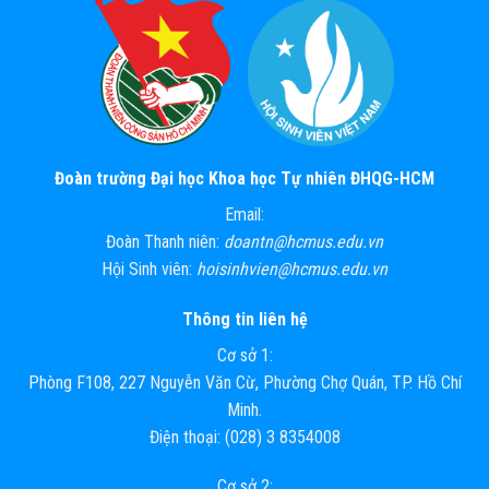
Đoàn trường Đại học Khoa học Tự nhiên ĐHQG-HCM
Email:
Đoàn Thanh niên:
doantn@hcmus.edu.vn
Hội Sinh viên:
hoisinhvien@hcmus.edu.vn
Thông tin liên hệ
Cơ sở 1:
Phòng F108, 227 Nguyễn Văn Cừ, Phường Chợ Quán, TP. Hồ Chí
Minh.
Điện thoại: (028) 3 8354008
Cơ sở 2: