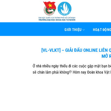
Skip
to
content
GIỚI THIỆU
HOẠT ĐỘN
[VL-VLKT] – GIẢI ĐẤU ONLINE LIÊN
MỞ R
Ở nhà nhiều ngày thiếu đi các cuộc gặp mặt bạn b
sẽ chán lắm phải không!? Hôm nay Đoàn khoa Vật ly