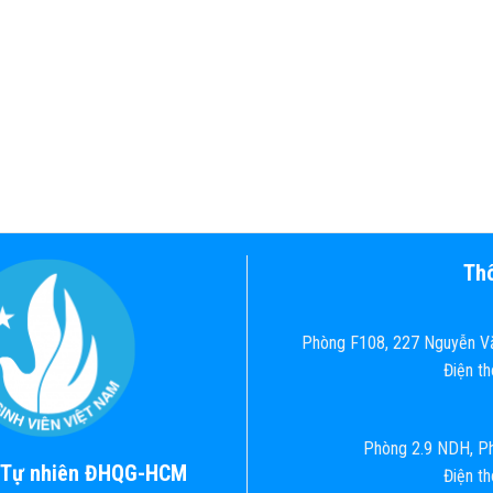
Thô
Phòng F108, 227 Nguyễn Vă
Điện t
Phòng 2.9 NDH, Ph
c Tự nhiên ĐHQG-HCM
Điện t