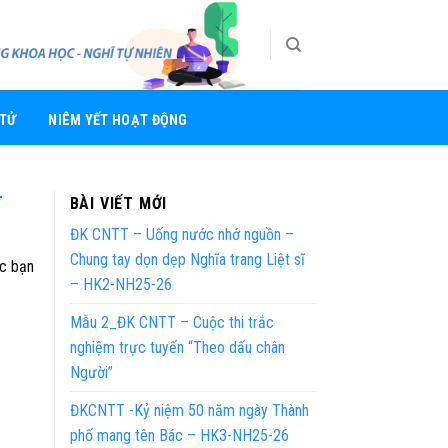
 TỬ
NIÊM YẾT HOẠT ĐỘNG
T
BÀI VIẾT MỚI
ĐK CNTT – Uống nước nhớ nguồn –
Chung tay dọn dẹp Nghĩa trang Liệt sĩ
́c bạn
– HK2-NH25-26
Mẫu 2_ĐK CNTT – Cuộc thi trắc
nghiệm trực tuyến “Theo dấu chân
Người”
ĐKCNTT -Kỷ niệm 50 năm ngày Thành
phố mang tên Bác – HK3-NH25-26