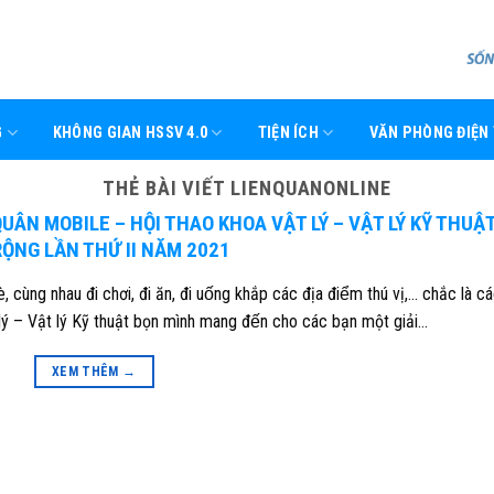
G
KHÔNG GIAN HSSV 4.0
TIỆN ÍCH
VĂN PHÒNG ĐIỆN
THẺ BÀI VIẾT
LIENQUANONLINE
 QUÂN MOBILE – HỘI THAO KHOA VẬT LÝ – VẬT LÝ KỸ THUẬ
ỘNG LẦN THỨ II NĂM 2021
è, cùng nhau đi chơi, đi ăn, đi uống khắp các địa điểm thú vị,… chắc là ca
́ – Vật lý Kỹ thuật bọn mình mang đến cho các bạn một giải…
XEM THÊM
→