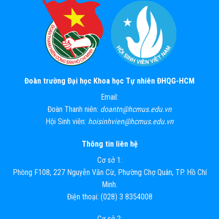
Đoàn trường Đại học Khoa học Tự nhiên ĐHQG-HCM
Email:
Đoàn Thanh niên:
doantn@hcmus.edu.vn
Hội Sinh viên:
hoisinhvien@hcmus.edu.vn
Thông tin liên hệ
Cơ sở 1:
Phòng F108, 227 Nguyễn Văn Cừ, Phường Chợ Quán, TP. Hồ Chí
Minh.
Điện thoại: (028) 3 8354008
Cơ sở 2: