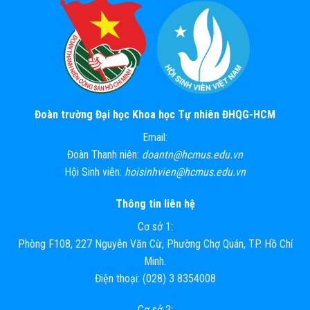
Đoàn trường Đại học Khoa học Tự nhiên ĐHQG-HCM
Email:
Đoàn Thanh niên:
doantn@hcmus.edu.vn
Hội Sinh viên:
hoisinhvien@hcmus.edu.vn
Thông tin liên hệ
Cơ sở 1:
Phòng F108, 227 Nguyễn Văn Cừ, Phường Chợ Quán, TP. Hồ Chí
Minh.
Điện thoại: (028) 3 8354008
Cơ sở 2: