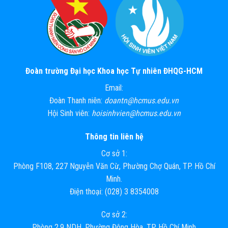
Đoàn trường Đại học Khoa học Tự nhiên ĐHQG-HCM
Email:
Đoàn Thanh niên:
doantn@hcmus.edu.vn
Hội Sinh viên:
hoisinhvien@hcmus.edu.vn
Thông tin liên hệ
Cơ sở 1:
Phòng F108, 227 Nguyễn Văn Cừ, Phường Chợ Quán, TP. Hồ Chí
Minh.
Điện thoại: (028) 3 8354008
Cơ sở 2:
Phòng 2.9 NDH, Phường Đông Hòa, TP. Hồ Chí Minh