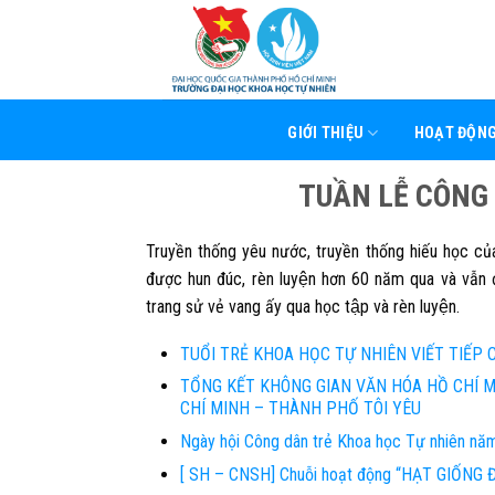
Skip
to
content
GIỚI THIỆU
HOẠT ĐỘN
TUẦN LỄ CÔNG
Truyền thống yêu nước, truyền thống hiếu học c
được hun đúc, rèn luyện hơn 60 năm qua và vẫn đươ
trang sử vẻ vang ấy qua học tập và rèn luyện.
TUỔI TRẺ KHOA HỌC TỰ NHIÊN VIẾT TIẾP
TỔNG KẾT KHÔNG GIAN VĂN HÓA HỒ CHÍ 
CHÍ MINH – THÀNH PHỐ TÔI YÊU
Ngày hội Công dân trẻ Khoa học Tự nhiên nă
[ SH – CNSH] Chuỗi hoạt động “HẠT GIỐNG Đ