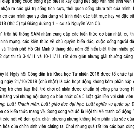
ng điệp trong cuộc sống đặc biệt là xây dựng nét đẹp văn hóa sinh viên 
ận ra các giá trị sống tích cực, thói quen sống chưa tốt của mình. H
 có của mình qua sự dàn dựng và trình diễn các tiết mục hay và đặc să
8 (thứ 5) tại Giảng đường 1 – cơ sở Nguyễn Văn Cừ
.
̉”
trên hệ thống SAM nhằm cung cấp các kiến thức cơ bản nhất, cụ thê
 ninh mạng, các kiến thức về chủ quyền biển đảo, cuộc sống người d
am và Thành phố Hồ Chí Minh 9 tháng đầu năm để hiểu biết thêm nhiều go
 2 đợt thi từ 3-4/11 và 10-11/11, rất đơn giản nhưng giải thưởng cũn
ày là
Ngày hội Công dân trẻ Khoa học Tự nhiên 2018
được tổ chức tạ
́ng ngày 21/10/2018 (chủ nhật)
là các hoạt động không kém phần hấp d
hững trò chơi tập thể, trò chơi cá nhân được chuẩn bị công phu trong
Hô
an hàng với những nội dung cơ bản nhất của 5 luật gắn liền với sinh viê
ông, Luật Thanh niên, Luật giáo dục đại học, Luật nghĩa vụ quân sự
. Đ
n có kiến thức mang về. Song song với đó là H
ội thi Vẽ tranh cổ động
́i các nét vẽ đơn giản, chân phương nhưng không kém phần sâu sắc củ
ăn hóa của chính sinh viên chúng ta. Chơi nhưng quà rất lớn các bạn cù