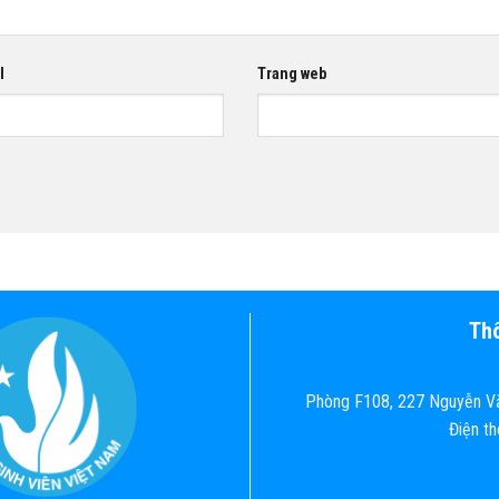
l
Trang web
Thô
Phòng F108, 227 Nguyễn Vă
Điện t