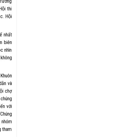
trường
ội thi
́c. Hội
̉ nhất
ân biên
́c nhìn
g không
i
Khuôn
ẫn và
̣i chợ
n chúng
ến với
 “Chúng
a nhóm
ng tham