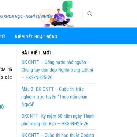
 TỬ
NIÊM YẾT HOẠT ĐỘNG
BÀI VIẾT MỚI
ĐK CNTT – Uống nước nhớ nguồn –
HCM đã
Chung tay dọn dẹp Nghĩa trang Liệt sĩ
́p các
– HK2-NH25-26
Mẫu 2_ĐK CNTT – Cuộc thi trắc
nghiệm trực tuyến “Theo dấu chân
Người”
HỒ
ĐKCNTT -Kỷ niệm 50 năm ngày Thành
phố mang tên Bác – HK3-NH25-26
ĐK CNTT – Cuộc thi học thuật Coding