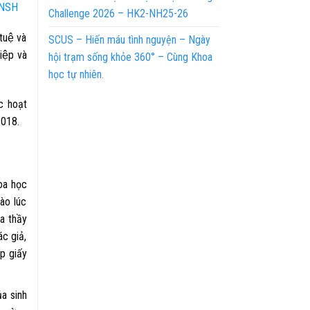
CNSH
Challenge 2026 – HK2-NH25-26
uệ và
SCUS – Hiến máu tình nguyện – Ngày
ệp và
hội trạm sống khỏe 360° – Cùng Khoa
học tự nhiên.
c hoạt
2018.
hoa học
̀o lúc
̉a thầy
c giả,
p giấy
̉a sinh