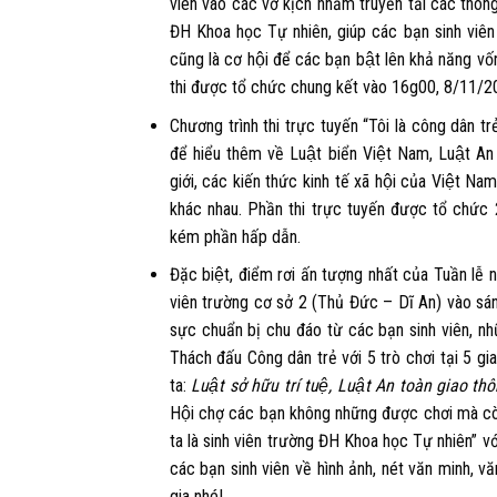
viên vào các vở kịch nhằm truyền tải các thô
ĐH Khoa học Tự nhiên, giúp các bạn sinh viên nh
cũng là cơ hội để các bạn bật lên khả năng vốn
thi được tổ chức chung kết vào
16g00, 8/11/201
Chương trình thi trực tuyến
“Tôi là công dân tre
để hiểu thêm về Luật biển Việt Nam, Luật An
giới, các kiến thức kinh tế xã hội của Việt N
khác nhau. Phần thi trực tuyến được tổ chức
kém phần hấp dẫn.
Đặc biệt, điểm rơi ấn tượng nhất của Tuần lễ n
viên trường cơ sở 2 (Thủ Đức – Dĩ An) vào sa
sực chuẩn bị chu đáo từ các bạn sinh viên, n
Thách đấu Công dân trẻ
với 5 trò chơi tại 5 gi
ta:
Luật sở hữu trí tuệ, Luật An toàn giao th
Hội chợ các bạn không những được chơi mà cò
ta là sinh viên trường ĐH Khoa học Tự nhiên”
vơ
các bạn sinh viên về hình ảnh, nét văn minh, v
gia nhé!