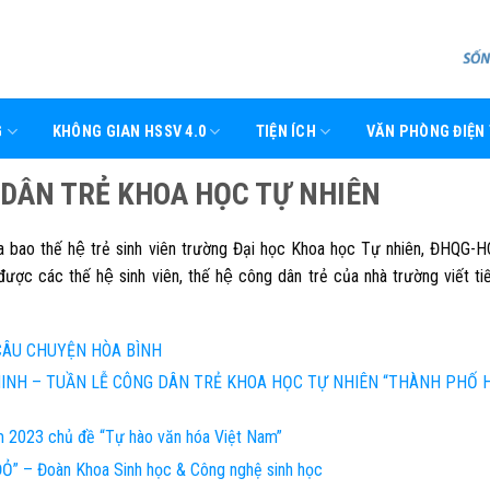
G
KHÔNG GIAN HSSV 4.0
TIỆN ÍCH
VĂN PHÒNG ĐIỆN
 DÂN TRẺ KHOA HỌC TỰ NHIÊN
ủa bao thế hệ trẻ sinh viên trường Đại học Khoa học Tự nhiên, ĐHQG-
̣c các thế hệ sinh viên, thế hệ công dân trẻ của nhà trường viết tiê
 CÂU CHUYỆN HÒA BÌNH
MINH – TUẦN LỄ CÔNG DÂN TRẺ KHOA HỌC TỰ NHIÊN “THÀNH PHỐ 
m 2023 chủ đề “Tự hào văn hóa Việt Nam”
Ỏ” – Đoàn Khoa Sinh học & Công nghệ sinh học