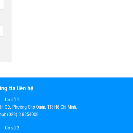
ng tin liên hệ
Cơ sở 1:
n Cừ, Phường Chợ Quán, TP. Hồ Chí Minh.
hoại: (028) 3 8354008
Cơ sở 2: