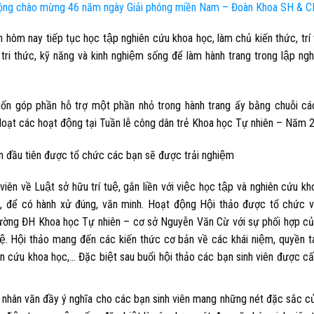
ộng chào mừng 46 năm ngày Giải phóng miền Nam – Đoàn Khoa SH & 
ôm nay tiếp tục học tập nghiên cứu khoa học, làm chủ kiến thức, trí t
y tri thức, kỹ năng và kinh nghiệm sống để làm hành trang trong lập nghi
 góp phần hỗ trợ một phần nhỏ trong hành trang ấy bằng chuỗi cá
loạt các hoạt động tại
Tuần lễ công dân trẻ Khoa học Tự nhiên – Năm 
n đầu tiên được tổ chức các bạn sẽ được trải nghiệm
 viên về
Luật sở hữu trí tuệ
, gắn liền với việc học tập và nghiên cứu k
́c, để có hành xử đúng, văn minh. Hoạt động Hội thảo được tổ chức va
ường ĐH Khoa học Tự nhiên – cơ sở Nguyễn Văn Cừ
với sự phối hợp cu
̣. Hội thảo mang đến các kiến thức cơ bản về các khái niệm, quyền tá
iên cứu khoa học,… Đặc biệt sau buổi hội thảo các bạn sinh viên được cấ
 nhân văn đầy ý nghĩa cho các bạn sinh viên mang những nét đặc sắc cu