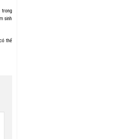
p trong
am sinh
ó thể