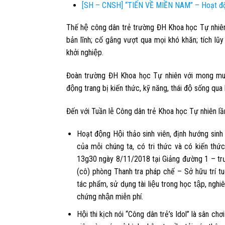
[SH – CNSH] “TIẾN VỀ MIỀN NAM” – Hoạt đ
Thế hệ công dân trẻ trường ĐH Khoa học Tự nhiên h
bản lĩnh; cố gắng vượt qua mọi khó khăn; tích lũ
khởi nghiệp.
Đoàn trường ĐH Khoa học Tự nhiên với mong muốn
động trang bị kiến thức, kỹ năng, thái độ sống qua 
Đến với Tuần lễ Công dân trẻ Khoa học Tự nhiên lầ
Hoạt động Hội thảo sinh viên, định hướng sinh
của mỗi chúng ta, có tri thức và có kiến thư
13g30 ngày 8/11/2018 tại Giảng đường 1 – tr
(cô) phòng Thanh tra pháp chế – Sở hữu trí tuê
tác phẩm, sử dụng tài liệu trong học tập, ngh
chứng nhận miễn phí.
Hội thi kịch nói “Công dân trẻ’s Idol”
là sân chơi