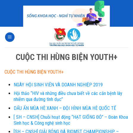
Skip
to
content
CUỘC THI HÙNG BIỆN YOUTH+
CUỘC THI HÙNG BIỆN YOUTH+
NGÀY HỘI SINH VIÊN VÀ DOANH NGHIỆP 2019
Hội thảo “HIV và những điều chưa biết về các căn bệnh lây
nhiễm qua đường tình dục”
DẤU ẤN MÙA HÈ XANH – ĐỘI HÌNH MÙA HÈ QUỐC TẾ
[ SH – CNSH] Chuỗi hoạt động “HẠT GIỐNG ĐỎ” – Đoàn Khoa
Sinh học & Công nghệ sinh học
[SH – CNSH] GIẢI BÓNG ĐÁ BIOMST CHAMPIONSHIP –