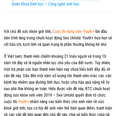
Đoàn Khoa Sinh học – Công nghệ sinh học
Với chủ đề sức khỏe giới tính,
Cuộc thi hùng biện Youth+
lần đầu
tiên trình làng trong chuỗi hoạt động Sex Untold. Youth+ hứa hẹn sẽ
rất hữu ích, kịch tính và quan trọng là phần thưởng không hề nhỏ.
Ở Việt nam, thanh niên chiếm khoảng 21 triệu người và trong 10
năm tới đây sẽ là nguồn nhân lực chủ yếu của đất nước. Tuy nhiên,
một bộ phận các bạn thanh niên hiện nay chưa hiểu biết đầy đủ về
vấn đề này. Dẫn đến mỗi năm số lượng lớn thanh niên mắc các căn
bệnh lây nhiễm qua đường tình dục, hoặc chịu hậu quả nặng nề từ
nạo phá thai không an toàn. Hiểu được vấn đề này, BTC chuỗi hoạt
động sức khỏe sinh viên 2019 – Sex Untold quyết định tổ chức
cuộc thi
Youth+
nhằm nâng cao kiến thức cho sinh viên về sức
khoẻ giới tính, tạo cơ hội để sinh viên thể hiện quan điểm, tranh biện
về các vấn đề liên quan đến chủ đề này, chia sẻ kiến thức rộng rãi