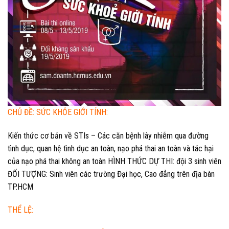
CHỦ ĐỀ: SỨC KHỎE GIỚI TÍNH:
Kiến thức cơ bản về STIs – Các căn bệnh lây nhiễm qua đường
tình dục, quan hệ tình dục an toàn, nạo phá thai an toàn và tác hại
của nạo phá thai không an toàn HÌNH THỨC DỰ THI: đội 3 sinh viên
ĐỐI TƯỢNG: Sinh viên các trường Đại học, Cao đẳng trên địa bàn
TP.HCM
THỂ LỆ: