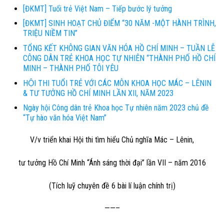
[ĐKMT] Tuổi trẻ Việt Nam – Tiếp bước lý tưởng
[ĐKMT] SINH HOẠT CHỦ ĐIỂM “30 NĂM -MỘT HÀNH TRÌNH,
TRIỆU NIỀM TIN”
TỔNG KẾT KHÔNG GIAN VĂN HÓA HỒ CHÍ MINH – TUẦN LỄ
CÔNG DÂN TRẺ KHOA HỌC TỰ NHIÊN “THÀNH PHỐ HỒ CHÍ
MINH – THÀNH PHỐ TÔI YÊU
HỘI THI TUỔI TRẺ VỚI CÁC MÔN KHOA HỌC MÁC – LÊNIN
& TƯ TƯỞNG HỒ CHÍ MINH LẦN XII, NĂM 2023
Ngày hội Công dân trẻ Khoa học Tự nhiên năm 2023 chủ đề
“Tự hào văn hóa Việt Nam”
V/v triển khai
Hội thi tìm hiểu Chủ nghĩa Mác – Lênin,
tư tưởng Hồ Chí Minh “Ánh sáng thời đại” lần VII – năm 2016
(Tích luỹ chuyên đề 6 bài lí luận chính trị)
——–