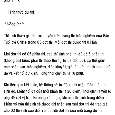
phố lần IX.
– Hình thức dự thi:
* Vòng loại:
Thí sinh tham gia thi trực tuyến trên trang thi trắc nghiệm của Báo
Tuổi trẻ Online trong 03 đợt thi. Mỗi đợt thi được thi 03 lần.
Mỗi đợt thi có 05 phần thi, các thí sinh phải thi đủ cả 5 phần thi
(không bắt buộc phải thi theo thứ tự từ 01 đến 05), cụ thể gồm
các phần sau: trắc nghiệm, điền khuyết, giải ô chữ, tìm từ theo chủ
đề và kết nối dữ kiện. Tổng thời gian thi là 18 phút.
Khi thời gian kết thúc, hệ thống sẽ tự động ghi nhận điểm của thí
sinh đó. Điểm tối đa của mỗi phần thi là 20 điểm. Thời gian là yếu tố
phụ để xét vị trí trên bảng xếp hạng khi các thí sinh trùng điểm.
Điểm số của thí sinh sẽ được ghi nhận sau mỗi đợt thi để trao giải
cho 03 thí sinh cao điểm nhất mỗi đợt thi của mỗi bảng dự thi.