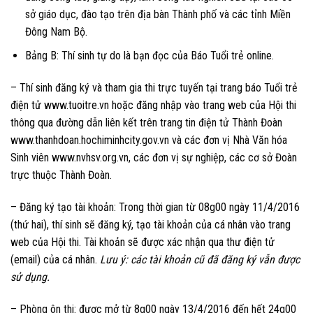
sở giáo dục, đào tạo trên địa bàn Thành phố và các tỉnh Miền
Đông Nam Bộ.
Bảng B: Thí sinh tự do là bạn đọc của Báo Tuổi trẻ online.
– Thí sinh đăng ký và tham gia thi trực tuyến tại trang báo Tuổi trẻ
điện tử www.tuoitre.vn hoặc đăng nhập vào trang web của Hội thi
thông qua đường dẫn liên kết trên trang tin điện tử Thành Đoàn
www.thanhdoan.hochiminhcity.gov.vn và các đơn vị Nhà Văn hóa
Sinh viên www.nvhsv.org.vn, các đơn vị sự nghiệp, các cơ sở Đoàn
trực thuộc Thành Đoàn.
– Đăng ký tạo tài khoản: Trong thời gian từ 08g00 ngày 11/4/2016
(thứ hai), thí sinh sẽ đăng ký, tạo tài khoản của cá nhân vào trang
web của Hội thi. Tài khoản sẽ được xác nhận qua thư điện tử
(email) của cá nhân.
Lưu ý: các tài khoản cũ đã đăng ký vẫn được
sử dụng.
– Phòng ôn thi: được mở từ 8g00 ngày 13/4/2016 đến hết 24g00