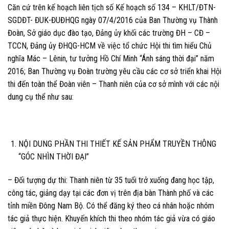
Căn cứ trên kế hoạch liên tịch số Kế hoạch số 134 – KHLT/ĐTN-
SGDĐT- ĐUK-ĐUĐHQG ngày 07/4/2016 của Ban Thường vụ Thành
Đoàn, Sở giáo dục đào tạo, Đảng ủy khối các trường ĐH – CĐ –
TCCN, Đảng ủy ĐHQG-HCM về việc tổ chức Hội thi tìm hiểu Chủ
nghĩa Mác – Lênin, tư tưởng Hồ Chí Minh “Ánh sáng thời đại” năm
2016; Ban Thường vụ Đoàn trường yêu cầu các cơ sở triển khai Hội
thi đến toàn thể Đoàn viên – Thanh niên của cơ sở mình với các nội
dung cụ thể như sau:
NỘI DUNG PHẦN THI
THIẾT KẾ SẢN PHẨM TRUYỀN THÔNG
“GÓC NHÌN THỜI ĐẠI”
–
Đối tượng dự thi
: Thanh niên từ 35 tuổi trở xuống đang học tập,
công tác, giảng dạy tại các đơn vị trên địa bàn Thành phố và các
tỉnh miền Đông Nam Bộ. Có thể đăng ký theo cá nhân hoặc nhóm
tác giả thực hiện. Khuyến khích thi theo nhóm tác giả vừa có giáo