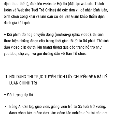
định theo thể lệ, đưa lên website Hội thi (đặt tại website Thành
Đoàn và Website Tuổi Trẻ Online) để các đơn vị, cá nhân bình luận,
bình chọn công khai và làm căn cứ để Ban Giám khảo thẩm định,
đánh giá kết quả.
+ Đối phim đồ hoạ chuyển động (motion-graphic video), thí sinh
thực hiện những đoạn clip trong thời gian tối đa là 04 phút. Thí sinh
đưa video clip dự thi lên mạng thông qua các trang hỗ trợ như
youtube, clip.vn,… và gửi đường dẫn về Ban Tổ chức.
NỘI DUNG THI TRỰC TUYẾN TÍCH LŨY CHUYÊN ĐỀ 6 BÀI LÝ
LUẬN CHÍNH TRỊ
– Đối tượng dự thi:
Bảng A: Cán bộ, giáo viên, giảng viên trẻ từ 35 tuổi trở xuống,
đang công tác, giảng dạy, làm công tác nghiên cứu tại các cơ