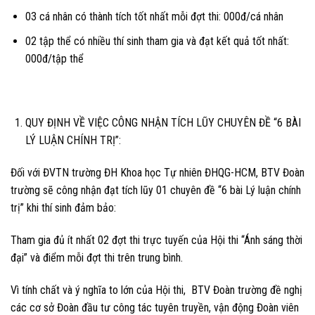
03
cá nhân có thành tích tốt nhất mỗi đợt thi:
000đ/cá nhân
02
tập thể có nhiều thí sinh tham gia và đạt kết quả tốt nhất:
000đ/tập thể
QUY ĐỊNH VỀ VIỆC CÔNG NHẬN TÍCH LŨY CHUYÊN ĐỀ “6 BÀI
LÝ LUẬN CHÍNH TRỊ”:
Đối với ĐVTN trường ĐH Khoa học Tự nhiên ĐHQG-HCM, BTV Đoàn
trường sẽ công nhận đạt tích lũy 01 chuyên đề “6 bài Lý luận chính
trị” khi thí sinh đảm bảo:
Tham gia đủ ít nhất 02 đợt thi trực tuyến của Hội thi “Ánh sáng thời
đại” và điểm mỗi đợt thi trên trung bình.
Vì tính chất và ý nghĩa to lớn của Hội thi, BTV Đoàn trường đề nghị
các cơ sở Đoàn đầu tư công tác tuyên truyền, vận động Đoàn viên