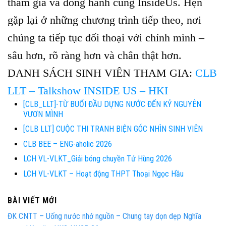
tham gia và đồng hành cùng InsideUs. Hẹn
gặp lại ở những chương trình tiếp theo, nơi
chúng ta tiếp tục đối thoại với chính mình –
sâu hơn, rõ ràng hơn và chân thật hơn.
DANH SÁCH SINH VIÊN THAM GIA:
CLB
LLT – Talkshow INSIDE US – HKI
[CLB_LLT]-TỪ BUỔI ĐẦU DỰNG NƯỚC ĐẾN KỶ NGUYÊN
VƯƠN MÌNH
[CLB LLT] CUỘC THI TRANH BIỆN GÓC NHÌN SINH VIÊN
CLB BEE – ENG-aholic 2026
LCH VL-VLKT_Giải bóng chuyền Tứ Hùng 2026
LCH VL-VLKT – Hoạt động THPT Thoại Ngọc Hầu
BÀI VIẾT MỚI
ĐK CNTT – Uống nước nhớ nguồn – Chung tay dọn dẹp Nghĩa