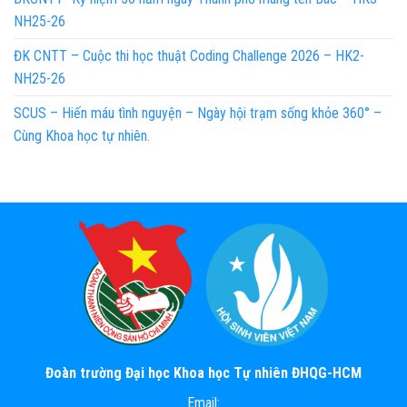
NH25-26
ĐK CNTT – Cuộc thi học thuật Coding Challenge 2026 – HK2-
NH25-26
SCUS – Hiến máu tình nguyện – Ngày hội trạm sống khỏe 360° –
Cùng Khoa học tự nhiên.
Đoàn trường Đại học Khoa học Tự nhiên ĐHQG-HCM
Email: