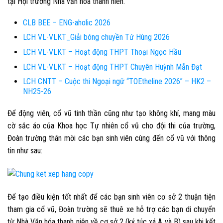
tại Hội trường Nhà văn hóa thanh niên.
CLB BEE – ENG-aholic 2026
LCH VL-VLKT_Giải bóng chuyền Tứ Hùng 2026
LCH VL-VLKT – Hoạt động THPT Thoại Ngọc Hầu
LCH VL-VLKT – Hoạt động THPT Chuyên Huỳnh Mẫn Đạt
LCH CNTT – Cuộc thi Ngoại ngữ “TOEtheline 2026” – HK2 –
NH25-26
Để động viên, cổ vũ tinh thần cũng như tạo không khí, mang màu
cờ sắc áo của Khoa học Tự nhiên cổ vũ cho đội thi của trường,
Đoàn trường thân mời các bạn sinh viên cùng đến cổ vũ với thông
tin như sau:
Để tạo điều kiện tốt nhất để các bạn sinh viên cơ sở 2 thuận tiện
tham gia cổ vũ, Đoàn trường sẽ thuê xe hỗ trợ các bạn di chuyển
từ Nhà Văn hóa thanh niên về cơ sở 2 (ký túc xá A và B) sau khi kết