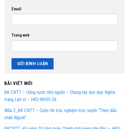
Email
Trang web
BÀI VIẾT MỚI
ĐK CNTT – Uống nước nhớ nguồn – Chung tay dọn dẹp Nghĩa
trang Liệt sĩ – HK2-NH25-26
Mẫu 2_ĐK CNTT – Cuộc thi trắc nghiệm trực tuyến “Theo dấu
chân Người”
ĐKCNTT -Kỷ niệm 50 năm ngày Thành phố mang tên Bác – HK3-