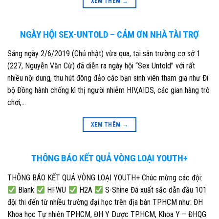
XEM THÊM
→
NGÀY HỘI SEX-UNTOLD – CẢM ƠN NHÀ TÀI TRỢ
Sáng ngày 2/6/2019 (Chủ nhật) vừa qua, tại sân trường cơ sở 1
(227, Nguyễn Văn Cừ) đã diễn ra ngày hội “Sex Untold” với rất
nhiều nội dung, thu hút đông đảo các bạn sinh viên tham gia như Đi
bộ Đồng hành chống kì thị người nhiễm HIV,AIDS, các gian hàng trò
chơi,…
XEM THÊM
→
THÔNG BÁO KẾT QUẢ VÒNG LOẠI YOUTH+
THÔNG BÁO KẾT QUẢ VÒNG LOẠI YOUTH+ Chúc mừng các đội:
Blank
HFWU
H2A
S-Shine Đã xuất sắc dẫn đầu 101
đội thi đến từ nhiều trường đại học trên địa bàn TPHCM như: ĐH
Khoa học Tự nhiên TPHCM, ĐH Y Dược TP.HCM, Khoa Y – ĐHQG