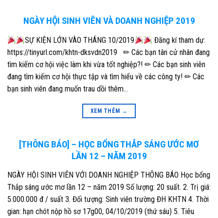
NGÀY HỘI SINH VIÊN VÀ DOANH NGHIỆP 2019
SỰ KIỆN LỚN VÀO THÁNG 10/2019
Đăng kí tham dự:
https://tinyurl.com/khtn-dksvdn2019 ✏ Các bạn tân cử nhân đang
tìm kiếm cơ hội việc làm khi vừa tốt nghiệp?! ✏ Các bạn sinh viên
đang tìm kiếm cơ hội thực tập và tìm hiểu về các công ty! ✏ Các
bạn sinh viên đang muốn trau dồi thêm…
XEM THÊM
→
[THÔNG BÁO] – HỌC BỔNG THẮP SÁNG ƯỚC MƠ
LẦN 12 – NĂM 2019
NGÀY HỘI SINH VIÊN VỚI DOANH NGHIỆP THÔNG BÁO Học bổng
Thắp sáng ước mơ lần 12 – năm 2019 Số lượng: 20 suất. 2. Trị giá:
5.000.000 đ / suất 3. Đối tượng: Sinh viên trường ĐH KHTN 4. Thời
gian: hạn chót nộp hồ sơ 17g00, 04/10/2019 (thứ sáu) 5. Tiêu