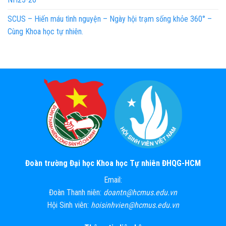
SCUS – Hiến máu tình nguyện – Ngày hội trạm sống khỏe 360° –
Cùng Khoa học tự nhiên.
Đoàn trường Đại học Khoa học Tự nhiên ĐHQG-HCM
Email:
Đoàn Thanh niên:
doantn@hcmus.edu.vn
Hội Sinh viên:
hoisinhvien@hcmus.edu.vn