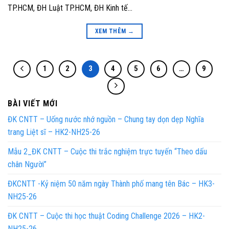
TP.HCM, ĐH Luật TP.HCM, ĐH Kinh tế…
XEM THÊM
→
1
2
3
4
5
6
…
9
BÀI VIẾT MỚI
ĐK CNTT – Uống nước nhớ nguồn – Chung tay dọn dẹp Nghĩa
trang Liệt sĩ – HK2-NH25-26
Mẫu 2_ĐK CNTT – Cuộc thi trắc nghiệm trực tuyến “Theo dấu
chân Người”
ĐKCNTT -Kỷ niệm 50 năm ngày Thành phố mang tên Bác – HK3-
NH25-26
ĐK CNTT – Cuộc thi học thuật Coding Challenge 2026 – HK2-
NH25-26