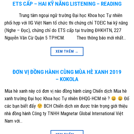
ETS CẤP – HAI KỸ NĂNG LISTENING – READING
Trung tâm ngoại ngữ trường Đại học Khoa học Tự nhiên
phối hợp với IIG Việt Nam tổ chức thi chứng chỉ TOEIC hai kỹ năng
(Nghe – Đọc), chứng chỉ do ETS cấp tại trường ĐHKHTN, 227
Nguyễn Văn Cừ Quận 5 TPHCM. Theo thông báo mới nhất…
XEM THÊM
→
ĐƠN VỊ ĐỒNG HÀNH CÙNG MÙA HÈ XANH 2019
– KOKOLA
Mùa hè xanh này có đơn vị nào đồng hành cùng Chiến dịch Mùa hè
xanh trường Đại học Khoa học Tự nhiên ĐHQG-HCM nè ?
Đố
các bạn biết đấy
BCH Chiến dịch xin được trân trọng giới thiệu
nhà đồng hành Công ty TNHH Magnetar Global International Việt
Nam với…