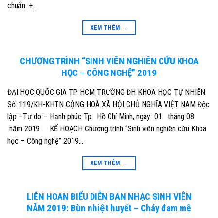
chuẩn: +…
XEM THÊM
→
CHƯƠNG TRÌNH “SINH VIÊN NGHIÊN CỨU KHOA
HỌC – CÔNG NGHỆ” 2019
ĐẠI HỌC QUỐC GIA TP. HCM TRƯỜNG ĐH KHOA HỌC TỰ NHIÊN
Số: 119/KH-KHTN CỘNG HOÀ XÃ HỘI CHỦ NGHĨA VIỆT NAM Độc
lập –Tự do – Hạnh phúc Tp. Hồ Chí Minh, ngày 01 tháng 08
năm 2019 KẾ HOẠCH Chương trình “Sinh viên nghiên cứu Khoa
học – Công nghệ” 2019…
XEM THÊM
→
LIÊN HOAN BIỂU DIỄN BAN NHẠC SINH VIÊN
NĂM 2019: Bùn nhiệt huyết – Cháy đam mê