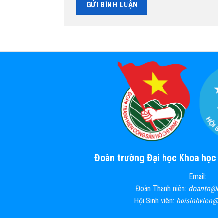
Đoàn trường Đại học Khoa họ
Email:
Đoàn Thanh niên:
doantn@
Hội Sinh viên:
hoisinhvien