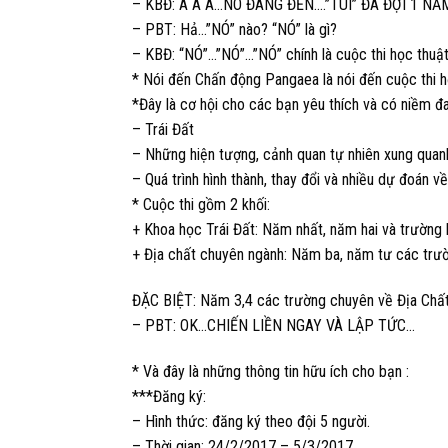
– KBĐ: Á Á Á…NÓ ĐANG ĐỂN….”TUI” ĐÃ ĐỢI 1 NĂ
– PBT: Hả…”NÓ” nào? “NÓ” là gì?
– KBĐ: “NÓ”…”NÓ”…”NÓ” chính là cuộc thi học thuậ
* Nói đến Chấn động Pangaea là nói đến cuộc thi 
*Đây là cơ hội cho các bạn yêu thích và có niềm đ
– Trái Đất
– Những hiện tượng, cảnh quan tự nhiên xung quan
– Quá trình hình thành, thay đổi và nhiều dự đoán về
* Cuộc thi gồm 2 khối:
+ Khoa học Trái Đất: Năm nhất, năm hai và trường
+ Địa chất chuyên ngành: Năm ba, năm tư các trườ
ĐẶC BIỆT: Năm 3,4 các trường chuyên về Địa Chất n
– PBT: OK…CHIẾN LIỀN NGAY VÀ LẬP TỨC…
* Và đây là những thông tin hữu ích cho bạn :
***Đăng ký:
– Hình thức: đăng ký theo đội 5 người.
– Thời gian: 24/2/2017 – 5/3/2017
bayındır escor