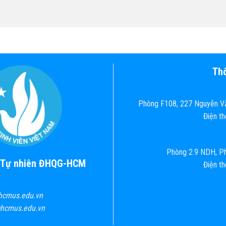
Thô
Phòng F108, 227 Nguyễn Vă
Điện t
Phòng 2.9 NDH, Ph
c Tự nhiên ĐHQG-HCM
Điện t
hcmus.edu.vn
@hcmus.edu.vn