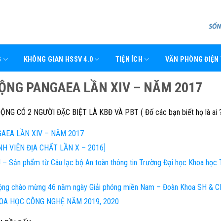
G
KHÔNG GIAN HSSV 4.0
TIỆN ÍCH
VĂN PHÒNG ĐIỆN
ĐỘNG PANGAEA LẦN XIV – NĂM 2017
ĐỘNG CÓ 2 NGƯỜI ĐẶC BIỆT LÀ
KBĐ
VÀ
PBT ( Đố các bạn biết họ là ai 
GAEA LẦN XIV – NĂM 2017
H VIÊN ĐỊA CHẤT LẦN X – 2016]
 ! – Sản phẩm từ Câu lạc bộ An toàn thông tin Trường Đại học Khoa học
ộng chào mừng 46 năm ngày Giải phóng miền Nam – Đoàn Khoa SH & 
OA HỌC CÔNG NGHỆ NĂM 2019, 2020