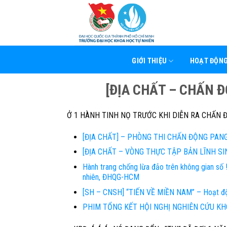
Skip
to
content
GIỚI THIỆU
HOẠT ĐỘN
[ĐỊA CHẤT – CHẤN 
Ở 1 HÀNH TINH NỌ TRƯỚC KHI DIỄN RA CHẤN 
[ĐỊA CHẤT] – PHÒNG THI CHẤN ĐỘNG PAN
[ĐỊA CHẤT – VÒNG THỰC TẬP BẢN LĨNH SIN
Hành trang chống lừa đảo trên không gian số
nhiên, ĐHQG-HCM
[SH – CNSH] “TIẾN VỀ MIỀN NAM” – Hoạt đ
PHIM TỔNG KẾT HỘI NGHỊ NGHIÊN CỨU KH