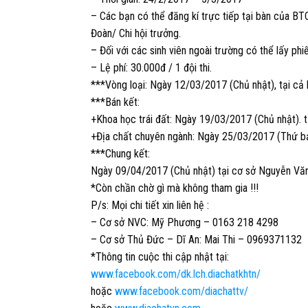
– Các bạn có thể đăng kí trực tiếp tại bàn của BT
Đoàn/ Chi hội trưởng.
– Đối với các sinh viên ngoài trường có thể lấy ph
– Lệ phí: 30.000đ / 1 đội thi.
***Vòng loại: Ngày 12/03/2017 (Chủ nhật), tại cả 
***Bán kết:
+Khoa học trái đất: Ngày 19/03/2017 (Chủ nhật). 
+Địa chất chuyên ngành: Ngày 25/03/2017 (Thứ bả
***Chung kết:
Ngày 09/04/2017 (Chủ nhật) tại cơ sở Nguyễn Văn
*Còn chần chờ gì mà không tham gia !!!
P/s: Mọi chi tiết xin liên hệ :
– Cơ sở NVC: Mỹ Phương – 0163 218 4298
– Cơ sở Thủ Đức – Dĩ An: Mai Thi – 0969371132
*Thông tin cuộc thi cập nhật tại:
www.facebook.com/dk.lch.diachatkhtn/
hoặc
www.facebook.com/diachattv/