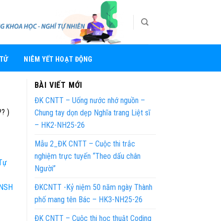
 TỬ
NIÊM YẾT HOẠT ĐỘNG
BÀI VIẾT MỚI
ĐK CNTT – Uống nước nhớ nguồn –
?? )
Chung tay dọn dẹp Nghĩa trang Liệt sĩ
– HK2-NH25-26
Mẫu 2_ĐK CNTT – Cuộc thi trắc
nghiệm trực tuyến “Theo dấu chân
 Tự
Người”
CNSH
ĐKCNTT -Kỷ niệm 50 năm ngày Thành
phố mang tên Bác – HK3-NH25-26
ĐK CNTT – Cuộc thi học thuật Coding