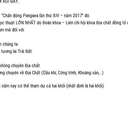
M RỒI ĐẤY…
t “Chấn động Pangaea lần thứ XIV – năm 2017” đó.
học thuật LỚN NHẤT do Đoàn khoa – Liên chi hội khoa Địa chất đồng tổ 
am mê đối với:
h chúng ta
 tương lai Trái Đất.
 không chuyên Địa chất.
ng chuyên về Địa Chất (Dầu khí, Công trình, Khoáng sản,…)
ăm nay có thể tham dự cả hai khối (nhất định là hai khối).
t