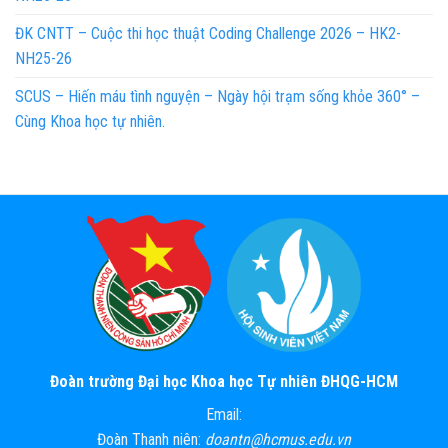
ĐK CNTT – Cuộc thi học thuật Coding Challenge 2026 – HK2-
NH25-26
SCUS – Hiến máu tình nguyện – Ngày hội trạm sống khỏe 360° –
Cùng Khoa học tự nhiên.
Đoàn trường Đại học Khoa học Tự nhiên ĐHQG-HCM
Email:
Đoàn Thanh niên:
doantn@hcmus.edu.vn