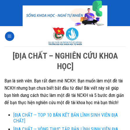
Skip
to
content
[ĐỊA CHẤT – NGHIÊN CỨU KHOA
HỌC]
Bạn là sinh viên. Bạn rất đam mê NCKH. Bạn muốn làm một đề tài
NCKH nhưng bạn chưa biết bắt đầu từ đâu! Bài viết này sẽ giúp
bạn hình dung cách thức làm một đề tài NCKH và 5 bước đơn giản
để bạn thực hiện nghiên cứu một đề tài khoa học mà bạn thích!
[ĐỊA CHẤT – TOP 10 BÁN KẾT BẢN LĨNH SINH VIÊN ĐỊA
CHẤT]
[ĐỊA CHẤT – VÒNG THỰC TẬP BẢN LĨNH SINH VIÊN ĐỊA