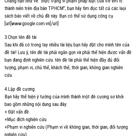
Chẳng hạn như về “thực trạng vi phạm pháp luật của trẻ em vị
thành niên trên địa bàn TP.HCM”, bạn hãy tìm đọc tất cả các laọi
sách báo viết về chủ đề này. Bạn có thể sử dụng công cụ
[url]www.google.com.vn[/url]
3.Chọn tên đề tài
Sau khi đã có trong tay nhiều tài liệu bạn hãy đặt cho mình tên của
đề tài! Lưu ý, tên đè tài phải ngắn gọn và phải thể hiện được vấn đề
bạn đang định nghiên cứu. tên đè tài phải thể hiện đầy đủ đối
tượng, phạm vi, chủ thể, khách thể, thời gian, không gian nghiên
cứu.
4.Lập đề cương
Bạn hãy thể hiện ý tưởng của mình thành một đè cương sơ khởi
bao gồm những nội dung sau đây:
+ Đặt vấn đề
+Mục đích nghiên cứu
+Phạm vi nghiên cứu (Phạm vi về không gian, thời gian, đối tượng
nghiên cứu)