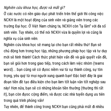
Nghiên cứu khoa học, được và mất gì?
Ở các nước có nền giáo dục phát triển trên thế giới thì công việc
NCKH là một hoạt động của sinh viên và giảng viên trong các
trường Đại học. Ở Việt Nam chúng ta, NCKH còn “lạ lẫm” với đa số
sinh viên. Tuy nhiên, có thể nói NCKH vừa là quyền lợi và cũng là
nghĩa vụ của sinh viên.
istanbul escort
Nghiên cứu khoa học sẽ mang lại cho bạn rất nhiều thứ! Bạn sẽ
chủ động hơn trong học tập, những phương pháp học tập và tư duy
mới sẽ hình thành! Cách thức phát hiện vấn đề và giải quyết vấn đề,
bạn sẽ giỏi hơn trong giao tiếp, trong cách làm việc nhóm (teams
word)…. bạn cũng sẽ có đựoc niềm vui từ sự thành công, sự tôn
trọng, yêu quý từ mọi người xung quanh bạn! Đặc biệt đây là giai
đoạn tiền đề tạo điều kiện cho bạn làm tốt luận văn tốt nghiệp sau
này! Hơn nữa, bạn sẽ có những khoản tiền thưởng (thường thì rất
ít), bạn còn đựoc cộng điểm, và được các nhà tuyển dụng ưu tiên
trong quá trình phỏng vấn!
Tuy nhiên, để thành công trong NCKH bạn cũng phải mất đi nhiều