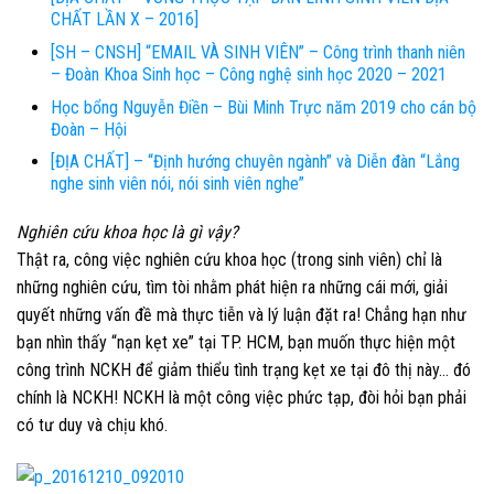
CHẤT LẦN X – 2016]
[SH – CNSH] “EMAIL VÀ SINH VIÊN” – Công trình thanh niên
– Đoàn Khoa Sinh học – Công nghệ sinh học 2020 – 2021
Học bổng Nguyễn Điền – Bùi Minh Trực năm 2019 cho cán bộ
Đoàn – Hội
[ĐỊA CHẤT] – “Định hướng chuyên ngành” và Diễn đàn “Lắng
nghe sinh viên nói, nói sinh viên nghe”
Nghiên cứu khoa học là gì vậy?
Thật ra, công việc nghiên cứu khoa học (trong sinh viên) chỉ là
những nghiên cứu, tìm tòi nhằm phát hiện ra những cái mới, giải
quyết những vấn đề mà thực tiễn và lý luận đặt ra! Chẳng hạn như
bạn nhìn thấy “nạn kẹt xe” tại TP. HCM, bạn muốn thực hiện một
công trình NCKH để giảm thiểu tình trạng kẹt xe tại đô thị này… đó
chính là NCKH! NCKH là một công việc phức tạp, đòi hỏi bạn phải
có tư duy và chịu khó.