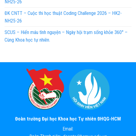
NH25-26
ĐK CNTT – Cuộc thi học thuật Coding Challenge 2026 – HK2-
NH25-26
SCUS – Hiến máu tình nguyện – Ngày hội trạm sống khỏe 360° –
Cùng Khoa học tự nhiên.
Đoàn trường Đại học Khoa học Tự nhiên ĐHQG-HCM
Email: