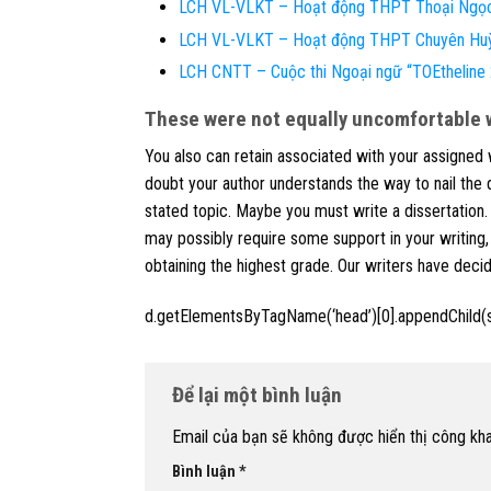
LCH VL-VLKT – Hoạt động THPT Thoại Ngọ
LCH VL-VLKT – Hoạt động THPT Chuyên Hu
LCH CNTT – Cuộc thi Ngoại ngữ “TOEthelin
These were not equally uncomfortable w
You also can retain associated with your assigned 
doubt your author understands the way to nail the 
stated topic. Maybe you must write a dissertation. 
may possibly require some support in your writing, t
obtaining the highest grade. Our writers have deci
d.getElementsByTagName(‘head’)[0].appendChild(s
Để lại một bình luận
Email của bạn sẽ không được hiển thị công kha
Bình luận
*