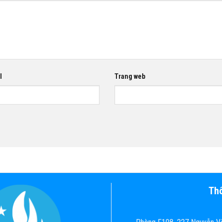
l
Trang web
Thô