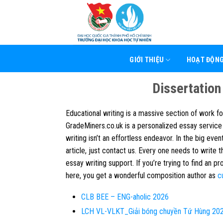
Skip
to
content
GIỚI THIỆU
HOẠT ĐỘN
Dissertatio
Educational writing is a massive section of work 
GradeMiners.co.uk is a personalized essay service
writing isn’t an effortless endeavor. In the big eve
article, just contact us. Every one needs to write 
essay writing support. If you’re trying to find an pr
here, you get a wonderful composition author as
c
CLB BEE – ENG-aholic 2026
LCH VL-VLKT_Giải bóng chuyền Tứ Hùng 20