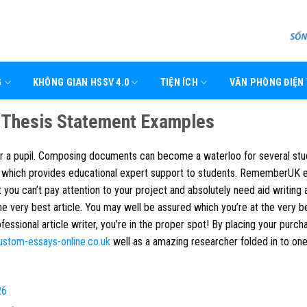
G
KHÔNG GIAN HSSV 4.0
TIỆN ÍCH
VĂN PHÒNG ĐIỆN
n Thesis Statement Examples
for a pupil. Composing documents can become a waterloo for several stu
 which provides educational expert support to students.
RememberUK e
nt you can’t pay attention to your project and absolutely need aid writing 
the very best article. You may well be assured which you’re at the very b
ofessional article writer, you’re in the proper spot! By placing your purch
ustom-essays-online.co.uk
well as a amazing researcher folded in to one
26