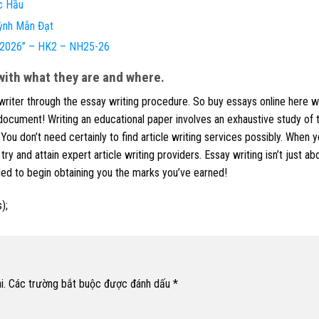
c Hầu
ỳnh Mẫn Đạt
e 2026” – HK2 – NH25-26
ith what they are and where.
writer through the essay writing procedure. So buy essays online here w
document! Writing an educational paper involves an exhaustive study of 
You don’t need certainly to find article writing services possibly. When 
ry and attain expert article writing providers. Essay writing isn’t just ab
ded to begin obtaining you the marks you’ve earned!
);
i.
Các trường bắt buộc được đánh dấu
*