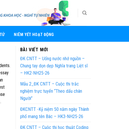
 TỬ
NIÊM YẾT HOẠT ĐỘNG
BÀI VIẾT MỚI
ĐK CNTT – Uống nước nhớ nguồn –
dents.
Chung tay dọn dẹp Nghĩa trang Liệt sĩ
ssay
– HK2-NH25-26
an
Mẫu 2_ĐK CNTT – Cuộc thi trắc
est
nghiệm trực tuyến “Theo dấu chân
ase
Người”
.
ĐKCNTT -Kỷ niệm 50 năm ngày Thành
phố mang tên Bác – HK3-NH25-26
ĐK CNTT – Cuộc thi học thuật Coding