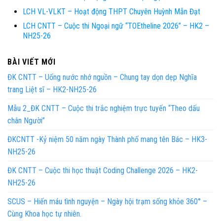
LCH VL-VLKT – Hoạt động THPT Chuyên Huỳnh Mẫn Đạt
LCH CNTT – Cuộc thi Ngoại ngữ “TOEtheline 2026” – HK2 –
NH25-26
BÀI VIẾT MỚI
ĐK CNTT – Uống nước nhớ nguồn – Chung tay dọn dẹp Nghĩa
trang Liệt sĩ – HK2-NH25-26
Mẫu 2_ĐK CNTT – Cuộc thi trắc nghiệm trực tuyến “Theo dấu
chân Người”
ĐKCNTT -Kỷ niệm 50 năm ngày Thành phố mang tên Bác – HK3-
NH25-26
ĐK CNTT – Cuộc thi học thuật Coding Challenge 2026 – HK2-
NH25-26
SCUS – Hiến máu tình nguyện – Ngày hội trạm sống khỏe 360° –
Cùng Khoa học tự nhiên.