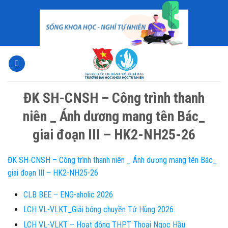
Skip
to
content
ĐK SH-CNSH – Công trình thanh
niên _ Ánh dương mang tên Bác_
giai đoạn III – HK2-NH25-26
ĐK SH-CNSH – Công trình thanh niên _ Ánh dương mang tên Bác_
giai đoạn III – HK2-NH25-26
CLB BEE – ENG-aholic 2026
LCH VL-VLKT_Giải bóng chuyền Tứ Hùng 2026
LCH VL-VLKT – Hoạt động THPT Thoại Ngọc Hầu