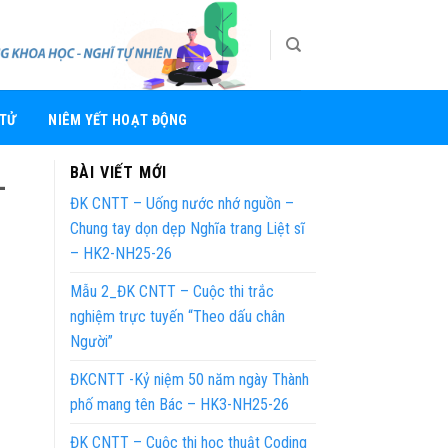
 TỬ
NIÊM YẾT HOẠT ĐỘNG
_
BÀI VIẾT MỚI
ĐK CNTT – Uống nước nhớ nguồn –
Chung tay dọn dẹp Nghĩa trang Liệt sĩ
– HK2-NH25-26
Mẫu 2_ĐK CNTT – Cuộc thi trắc
nghiệm trực tuyến “Theo dấu chân
Người”
ĐKCNTT -Kỷ niệm 50 năm ngày Thành
phố mang tên Bác – HK3-NH25-26
ĐK CNTT – Cuộc thi học thuật Coding