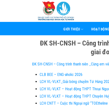
Skip
to
content
GIỚI THIỆU
HOẠT ĐỘN
ĐK SH-CNSH – Công trình 
giai đ
ĐK SH-CNSH – Công trình thanh niên _Cùng em viết
CLB BEE – ENG-aholic 2026
LCH VL-VLKT_Giải bóng chuyền Tứ Hùng 20
LCH VL-VLKT – Hoạt động THPT Thoại Ngọ
LCH VL-VLKT – Hoạt động THPT Chuyên Hu
LCH CNTT – Cuộc thi Ngoại ngữ “TOEthelin