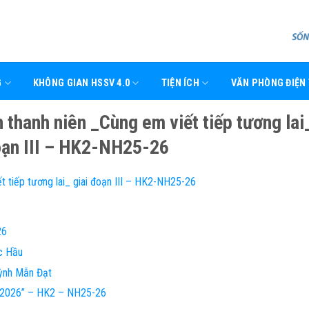
G
KHÔNG GIAN HSSV 4.0
TIỆN ÍCH
VĂN PHÒNG ĐIỆN
thanh niên _Cùng em viết tiếp tương lai
oạn III – HK2-NH25-26
 tiếp tương lai_ giai đoạn III – HK2-NH25-26
26
c Hầu
ỳnh Mẫn Đạt
e 2026” – HK2 – NH25-26