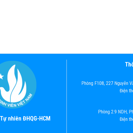
Thô
Phòng F108, 227 Nguyễn Vă
Điện t
Phòng 2.9 NDH, Ph
c Tự nhiên ĐHQG-HCM
Điện t