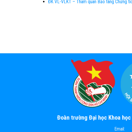
ĐK VL-VLKT – Tham quan Bảo tàng Chứng tíc
Đoàn trường Đại học Khoa họ
Email: