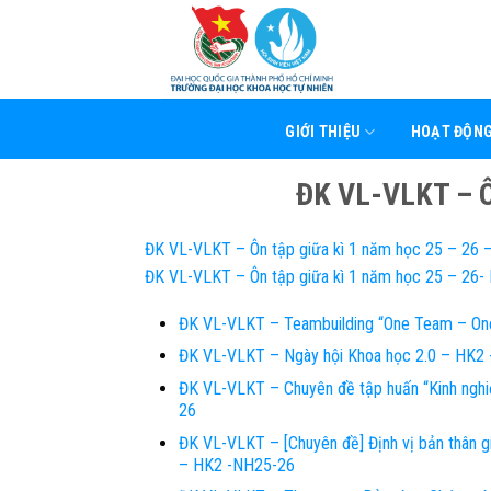
Skip
to
content
GIỚI THIỆU
HOẠT ĐỘN
ĐK VL-VLKT – Ôn
ĐK VL-VLKT – Ôn tập giữa kì 1 năm học 25 – 26 
ĐK VL-VLKT – Ôn tập giữa kì 1 năm học 25 – 26
ĐK VL-VLKT – Teambuilding “One Team – On
ĐK VL-VLKT – Ngày hội Khoa học 2.0 – HK2
ĐK VL-VLKT – Chuyên đề tập huấn “Kinh nghiệ
26
ĐK VL-VLKT – [Chuyên đề] Định vị bản thân gi
– HK2 -NH25-26