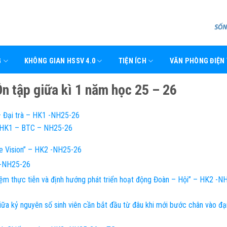
G
KHÔNG GIAN HSSV 4.0
TIỆN ÍCH
VĂN PHÒNG ĐIỆN
 tập giữa kì 1 năm học 25 – 26
– Đại trà – HK1 -NH25-26
- HK1 – BTC – NH25-26
e Vision” – HK2 -NH25-26
 -NH25-26
m thực tiễn và định hướng phát triển hoạt động Đoàn – Hội” – HK2 -N
ữa kỷ nguyên số sinh viên cần bắt đầu từ đâu khi mới bước chân vào đạ