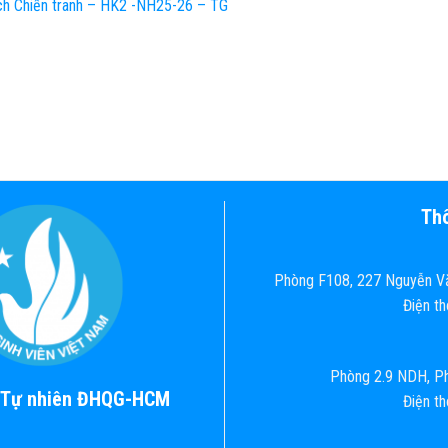
h Chiến tranh – HK2 -NH25-26 – TG
Thô
Phòng F108, 227 Nguyễn Vă
Điện t
Phòng 2.9 NDH, Ph
c Tự nhiên ĐHQG-HCM
Điện t