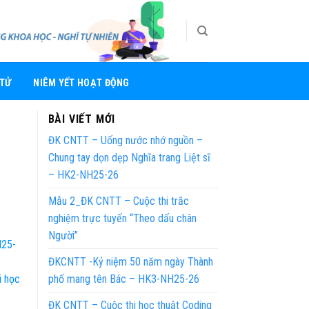
 TỬ
NIÊM YẾT HOẠT ĐỘNG
BÀI VIẾT MỚI
ĐK CNTT – Uống nước nhớ nguồn –
Chung tay dọn dẹp Nghĩa trang Liệt sĩ
– HK2-NH25-26
Mẫu 2_ĐK CNTT – Cuộc thi trắc
nghiệm trực tuyến “Theo dấu chân
Người”
H25-
ĐKCNTT -Kỷ niệm 50 năm ngày Thành
i học
phố mang tên Bác – HK3-NH25-26
ĐK CNTT – Cuộc thi học thuật Coding