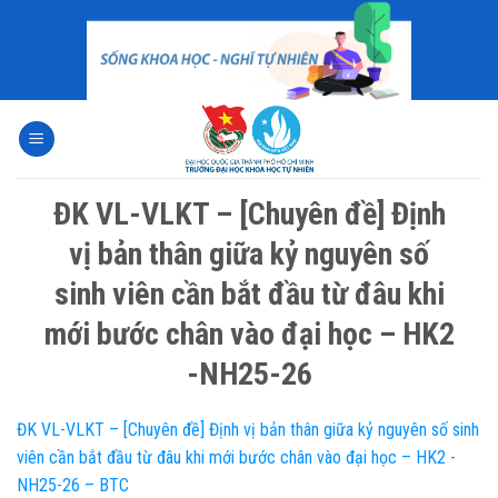
Skip
to
content
ĐK VL-VLKT – [Chuyên đề] Định
vị bản thân giữa kỷ nguyên số
sinh viên cần bắt đầu từ đâu khi
mới bước chân vào đại học – HK2
-NH25-26
ĐK VL-VLKT – [Chuyên đề] Định vị bản thân giữa kỷ nguyên số sinh
viên cần bắt đầu từ đâu khi mới bước chân vào đại học – HK2 -
NH25-26 – BTC