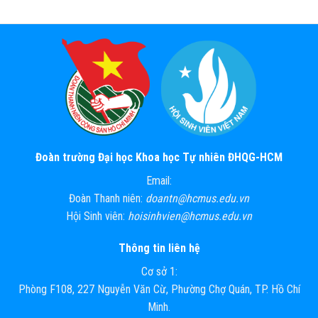
Đoàn trường Đại học Khoa học Tự nhiên ĐHQG-HCM
Email:
Đoàn Thanh niên:
doantn@hcmus.edu.vn
Hội Sinh viên:
hoisinhvien@hcmus.edu.vn
Thông tin liên hệ
Cơ sở 1:
Phòng F108, 227 Nguyễn Văn Cừ, Phường Chợ Quán, TP. Hồ Chí
Minh.