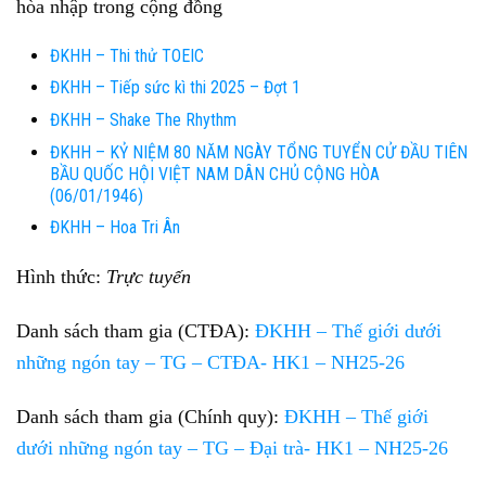
hòa nhập trong cộng đồng
ĐKHH – Thi thử TOEIC
ĐKHH – Tiếp sức kì thi 2025 – Đợt 1
ĐKHH – Shake The Rhythm
ĐKHH – KỶ NIỆM 80 NĂM NGÀY TỔNG TUYỂN CỬ ĐẦU TIÊN
BẦU QUỐC HỘI VIỆT NAM DÂN CHỦ CỘNG HÒA
(06/01/1946)
ĐKHH – Hoa Tri Ân
Hình thức
:
Trực tuyến
Danh sách tham gia (CTĐA):
ĐKHH – Thế giới dưới
những ngón tay – TG – CTĐA- HK1 – NH25-26
Danh sách tham gia (Chính quy):
ĐKHH – Thế giới
dưới những ngón tay – TG – Đại trà- HK1 – NH25-26