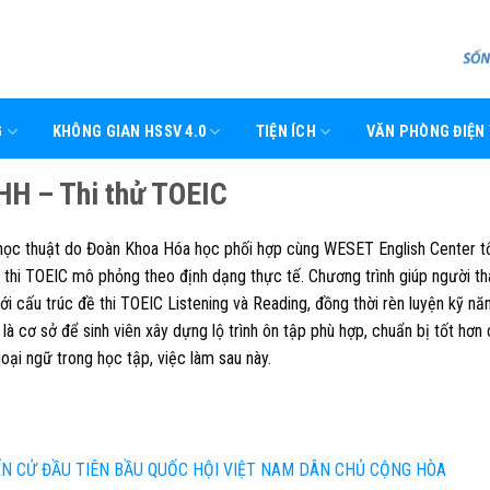
G
KHÔNG GIAN HSSV 4.0
TIỆN ÍCH
VĂN PHÒNG ĐIỆN
H – Thi thử TOEIC
 học thuật do Đoàn Khoa Hóa học phối hợp cùng WESET English Center t
ỳ thi TOEIC mô phỏng theo định dạng thực tế. Chương trình giúp người t
với cấu trúc đề thi TOEIC Listening và Reading, đồng thời rèn luyện kỹ nă
ẽ là cơ sở để sinh viên xây dựng lộ trình ôn tập phù hợp, chuẩn bị tốt hơn
oại ngữ trong học tập, việc làm sau này.
N CỬ ĐẦU TIÊN BẦU QUỐC HỘI VIỆT NAM DÂN CHỦ CỘNG HÒA