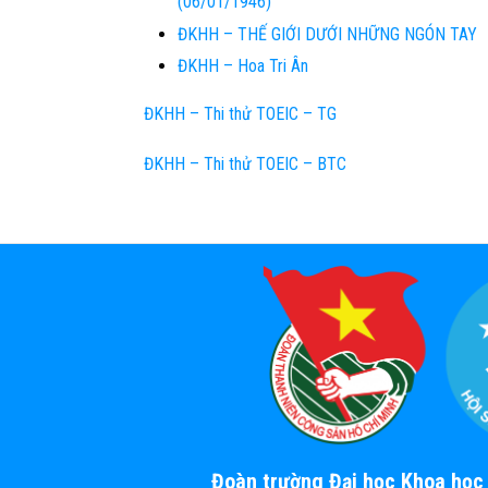
(06/01/1946)
ĐKHH – THẾ GIỚI DƯỚI NHỮNG NGÓN TAY
ĐKHH – Hoa Tri Ân
ĐKHH – Thi thử TOEIC – TG
ĐKHH – Thi thử TOEIC – BTC
Đoàn trường Đại học Khoa họ