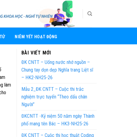
 TỬ
NIÊM YẾT HOẠT ĐỘNG
BÀI VIẾT MỚI
ĐK CNTT – Uống nước nhớ nguồn –
ổ
Chung tay dọn dẹp Nghĩa trang Liệt sĩ
ham
– HK2-NH25-26
ng làm
Mẫu 2_ĐK CNTT – Cuộc thi trắc
 cho
nghiệm trực tuyến “Theo dấu chân
Người”
ĐKCNTT -Kỷ niệm 50 năm ngày Thành
phố mang tên Bác – HK3-NH25-26
ĐK CNTT – Cuộc thi học thuật Coding