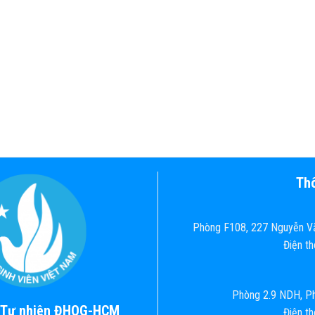
Thô
Phòng F108, 227 Nguyễn Vă
Điện t
Phòng 2.9 NDH, Ph
c Tự nhiên ĐHQG-HCM
Điện t