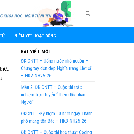
 TỬ
NIÊM YẾT HOẠT ĐỘNG
BÀI VIẾT MỚI
ĐK CNTT – Uống nước nhớ nguồn –
biệt.
Chung tay dọn dẹp Nghĩa trang Liệt sĩ
– HK2-NH25-26
n
Mẫu 2_ĐK CNTT – Cuộc thi trắc
nghiệm trực tuyến “Theo dấu chân
Người”
ĐKCNTT -Kỷ niệm 50 năm ngày Thành
phố mang tên Bác – HK3-NH25-26
ĐK CNTT – Cuộc thi học thuật Coding