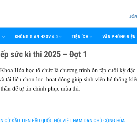
G
KHÔNG GIAN HSSV 4.0
TIỆN ÍCH
VĂN PHÒNG ĐIỆN
p sức kì thi 2025 – Đợt 1
Khoa Hóa học tổ chức là chương trình ôn tập cuối kỳ đặc 
à tài liệu chọn lọc, hoạt động giúp sinh viên hệ thống kiế
thần để tự tin chinh phục mùa thi.
N CỬ ĐẦU TIÊN BẦU QUỐC HỘI VIỆT NAM DÂN CHỦ CỘNG HÒA