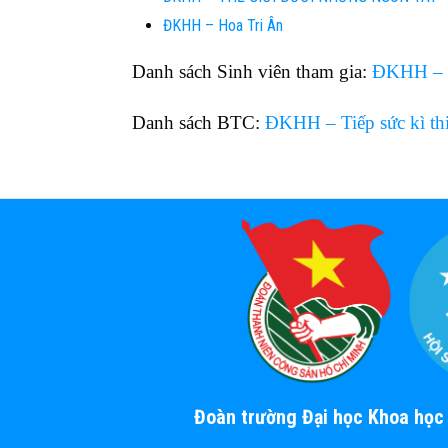
ĐKHH – Hoa Tri Ân
Danh sách Sinh viên tham gia:
ĐKHH – Ti
Danh sách BTC:
ĐKHH – Tiếp sức kì th
Đoàn trường Đại học Khoa họ