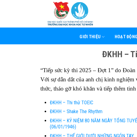
Skip
to
content
GIỚI THIỆU
HOẠT ĐỘN
ĐKHH – Tiế
“Tiếp sức kỳ thi 2025 – Đợt 1” do Đoàn 
Với sự dẫn dắt của anh chị kinh nghiệm v
thức, tháo gỡ khó khăn và tiếp thêm tinh 
ĐKHH – Thi thử TOEIC
ĐKHH – Shake The Rhythm
ĐKHH – KỶ NIỆM 80 NĂM NGÀY TỔNG TUYỂ
(06/01/1946)
ĐKHH – THẾ GIỚI DƯỚI NHỮNG NGÓN TAY