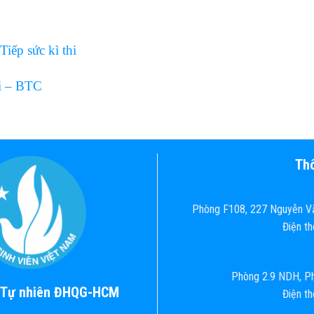
ếp sức kì thi
i – BTC
Thô
Phòng F108, 227 Nguyễn Vă
Điện t
Phòng 2.9 NDH, Ph
c Tự nhiên ĐHQG-HCM
Điện t