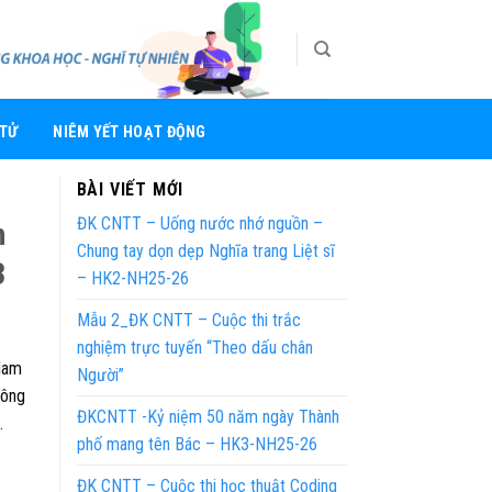
 TỬ
NIÊM YẾT HOẠT ĐỘNG
c
BÀI VIẾT MỚI
ĐK CNTT – Uống nước nhớ nguồn –
h
Chung tay dọn dẹp Nghĩa trang Liệt sĩ
3
– HK2-NH25-26
Mẫu 2_ĐK CNTT – Cuộc thi trắc
nghiệm trực tuyến “Theo dấu chân
Nam
Người”
công
ĐKCNTT -Kỷ niệm 50 năm ngày Thành
.
phố mang tên Bác – HK3-NH25-26
ĐK CNTT – Cuộc thi học thuật Coding