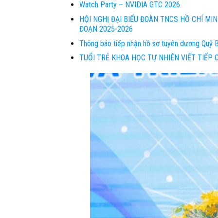
Watch Party – NVIDIA GTC 2026
HỘI NGHỊ ĐẠI BIỂU ĐOÀN TNCS HỒ CHÍ MI
ĐOẠN 2025-2026
Thông báo tiếp nhận hồ sơ tuyên dương Quỹ 
TUỔI TRẺ KHOA HỌC TỰ NHIÊN VIẾT TIẾP