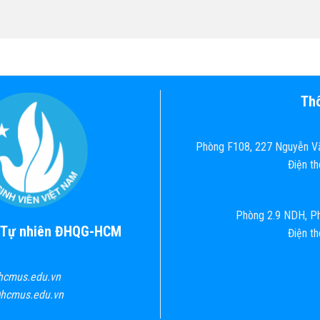
Thô
Phòng F108, 227 Nguyễn Vă
Điện t
Phòng 2.9 NDH, Ph
c Tự nhiên ĐHQG-HCM
Điện t
hcmus.edu.vn
@hcmus.edu.vn