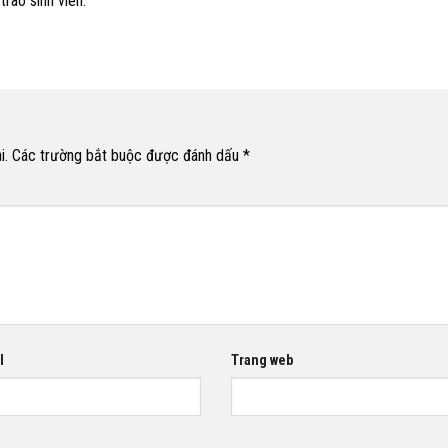
rào sinh viên.
i.
Các trường bắt buộc được đánh dấu
*
l
Trang web