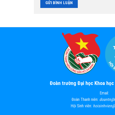
Đoàn trường Đại học Khoa họ
Email:
Đoàn Thanh niên:
doantn@
Hội Sinh viên:
hoisinhvien